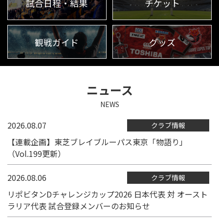
パートナー
マスコット
株式会社 ブレイブルーパス東京概要
試合日程・結果
チケット
株式会社 チームの歴史
Instagram
X
Facebook
Youtube
観戦ガイド
グッズ
地域貢献活動
パートナーシップのご案内
ニュース
NEWS
2026.08.07
クラブ情報
【連載企画】東芝ブレイブルーパス東京「物語り」
（Vol.199更新）
2026.08.06
クラブ情報
リポビタンDチャレンジカップ2026 日本代表 対 オースト
ラリア代表 試合登録メンバーのお知らせ