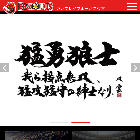
東芝ブレイブルーパス東京
チケット
グッズ
ファンクラブ
観戦ガイド
観戦ガイド
チーム歌
初めての観戦
ニュース
ラグビーって何？
試合日程・結果
会場紹介
選手・スタッフ
クラブからのお願い
クラブ情報
選手
アカデミー
スタッフ
クラブ情報