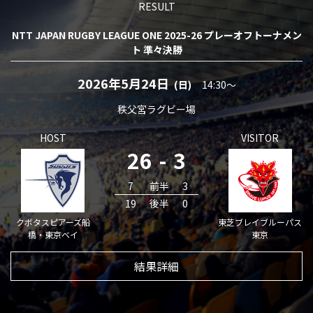
RESULT
NTT JAPAN RUGBY LEAGUE ONE 2025-26 プレーオフトーナメン
ト 準々決勝
2026年5月24日
(日)
14:30〜
秩父宮ラグビー場
HOST
VISITOR
26
-
3
7
前半
3
19
後半
0
クボタスピアーズ船
東芝ブレイブルーパス
橋・東京ベイ
東京
結果詳細