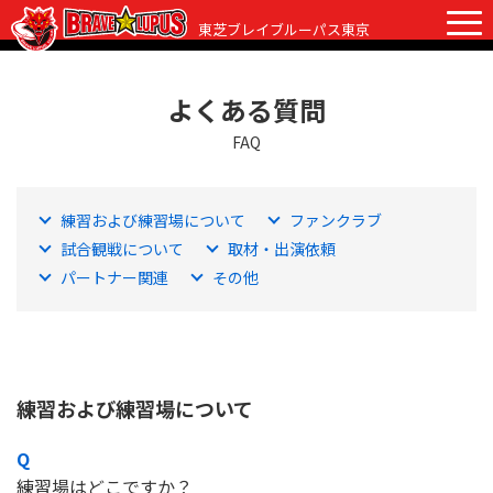
東芝ブレイブルーパス東京
よくある質問
チケット
グッズ
ファンクラブ
観戦ガイド
FAQ
観戦ガイド
ニュース
練習および練習場について
ファンクラブ
初めての観戦
試合日程・結果
試合観戦について
取材・出演依頼
ラグビーって何？
パートナー関連
その他
選手・スタッフ
会場紹介
クラブ情報
選手
クラブからのお願い
アカデミー
スタッフ
クラブ情報
練習および練習場について
パートナー
マスコット
株式会社 ブレイブルーパス東京概要
株式会社 チームの歴史
練習場はどこですか？