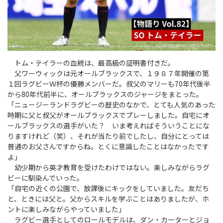
Instagram
X
Facebook
Youtube
地域貢献活動
パートナーシップのご案内
トム・テイラーの血統は、最高級の証明書付きだ。
父ワーウィックは元オールブラックスで、１９８７年開催の第
１回ラグビーＷ杯の優勝メンバーだ。叔父のマリーも70年代後半
から80年代前半に、オールブラックスのジャージをまとった。
「ニュージーランドラグビーの歴史のなかで、とても人気のあった
時期に父と叔父がオールブラックスでプレーしました。自宅にオ
ールブラックスの選手がいた？ いま考えればそういうことにな
りますけれど（笑）、それが当たり前でしたし、自分にとっては
普通のお父さんですからね。とくに意識したことはなかったです
よ」
幼少期から英才教育を受けたわけではない。楽しみながらラグ
ビーに馴染んでいった。
「自宅の近くの公園で、放課後にキックをしていました。友だち
と、ときには父と。父からスキルを学ぶことはありましたが、ホ
ントに楽しみながらやっていました」
ラグビー選手としてのロールモデルは、ダン・カーターとジョ