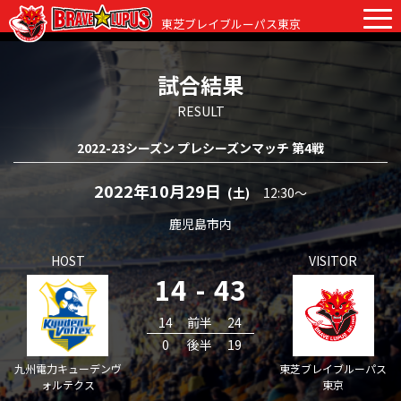
東芝ブレイブルーパス東京
試合結果
チケット
グッズ
ファンクラブ
観戦ガイド
RESULT
2022-23シーズン プレシーズンマッチ 第4戦
観戦ガイド
ニュース
初めての観戦
2022年10月29日
(土)
12:30〜
試合日程・結果
ラグビーって何？
鹿児島市内
選手・スタッフ
HOST
VISITOR
会場紹介
クラブ情報
選手
14
-
43
クラブからのお願い
アカデミー
スタッフ
クラブ情報
14
前半
24
0
後半
19
パートナー
マスコット
株式会社 ブレイブルーパス東京概要
九州電力キューデンヴ
東芝ブレイブルーパス
ォルテクス
東京
株式会社 チームの歴史