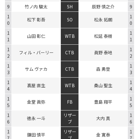
9
竹ノ内 駿太
SH
辰野 慎之介
9
1
1
松下 彰吾
SO
松永 拓朗
0
0
1
1
山田 彰仁
WTB
松延 泰樹
1
1
1
1
フィル・バーリー
CTB
眞野 泰地
2
2
1
1
サム ヴァカ
CTB
森 勇登
3
3
1
1
髙屋 直生
WTB
桑山 聖生
4
4
1
1
金堂 眞弥
FB
豊島 翔平
5
5
1
リザー
1
徳永 一斗
大内 真
6
ブ
6
1
リザー
1
鎌田 慎平
金 寛泰
7
ブ
7