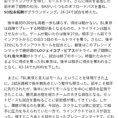
前でラインアウトを得て、モールトライ。さらに得点を追加した
前半終了間際の41分、BKがいくつものオフロードパスを重ね、
SO松永拓朗
がグラウンディング。24-14で試合を終えた。
後半最初の20分も両者一歩も譲らず、得点は動かない。BL東京
は自陣でプレーする時間が長くなるものの、トライラインは越え
させなかった。ゲームが動いたのは後半27分。相手ゴール前でラ
インアウトからこの日3つ目のモールトライを奪う。さらに、後半
33分にもラインアウトモールを起点とし、最後はこのプレシーズ
ンマッチで絶好調の
LOジェイコブ・ピアス
がトライ。終了間際に
も
FL佐々木剛
がトライし、試合は終了のホーン。終盤たたみかけ
るように得点を奪ったBL東京は、後半は相手に得点を奪われるこ
となく、43-14で九州KVを下した。
まさに『BL東京と言えばモール』ということを体現できた上
に、2試合連続で後半無失点という堅守も際立った。前半こそ相手
に先行されたが、後半にかけてモールなどを中心に相手を圧倒で
きたことは、鹿児島合宿を経たチームの大きな自信となる。セッ
トピースも試合を重ねるごとに安定感が増してきている。しか
し、課題が残るのも事実。今試合、スクラムでは常に安定して相
手に圧力を与えられていた一方で、ラインアウトではミスが目立
った。残すところあと４試合となったプレシーズンマッチで、どれ