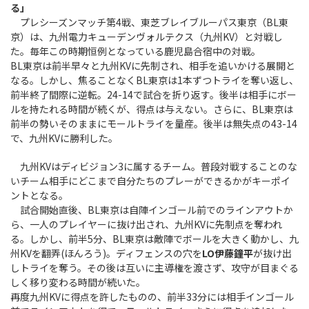
る」
プレシーズンマッチ第4戦、東芝ブレイブルーパス東京（BL東
京）は、九州電力キューデンヴォルテクス（九州KV）と対戦し
た。毎年この時期恒例となっている鹿児島合宿中の対戦。
BL東京は前半早々と九州KVに先制され、相手を追いかける展開と
なる。しかし、焦ることなくBL東京は1本ずつトライを奪い返し、
前半終了間際に逆転。24-14で試合を折り返す。後半は相手にボー
ルを持たれる時間が続くが、得点は与えない。さらに、BL東京は
前半の勢いそのままにモールトライを量産。後半は無失点の43-14
で、九州KVに勝利した。
九州KVはディビジョン3に属するチーム。普段対戦することのな
いチーム相手にどこまで自分たちのプレーができるかがキーポイ
ントとなる。
試合開始直後、BL東京は自陣インゴール前でのラインアウトか
ら、一人のプレイヤーに抜け出され、九州KVに先制点を奪われ
る。しかし、前半5分、BL東京は敵陣でボールを大きく動かし、九
州KVを翻弄(ほんろう)。ディフェンスの穴を
LO伊藤鐘平
が抜け出
しトライを奪う。その後は互いに主導権を渡さず、攻守が目まぐる
しく移り変わる時間が続いた。
再度九州KVに得点を許したものの、前半33分には相手インゴール