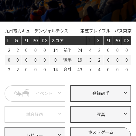
Instagram
X
Facebook
Youtube
地域貢献活動
パートナーシップのご案内
九州電力キューデンヴォルテクス
東芝ブレイブルーパス東京
T
G
PT
PG
DG
スコア
T
G
PT
PG
DG
2
2
0
0
0
14
前半
24
4
2
0
0
0
後半
0
0
0
0
0
0
19
3
2
0
0
0
合計
2
2
0
0
0
14
43
7
4
0
0
0
イベント
登録選手
試合経過
写真
ホストゲーム
レビュー