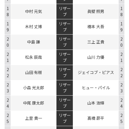
1
リザー
1
中村 元気
眞壁 照男
8
ブ
8
1
リザー
1
木村 丈博
橋本 大吾
9
ブ
9
2
リザー
2
中島 謙
三上 正貴
0
ブ
0
2
リザー
2
松永 辰哉
山川 力優
1
ブ
1
2
リザー
2
山田 有樹
ジェイコブ・ピアス
2
ブ
2
2
リザー
2
小森 光太郎
ヒュー・パイル
3
ブ
3
2
リザー
2
中尾 康太郎
山本 浩輝
4
ブ
4
2
リザー
2
上里 貴一
髙橋 昴平
5
ブ
5