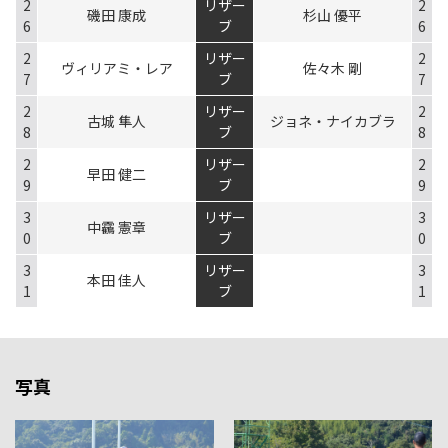
2
リザー
2
磯田 康成
杉山 優平
6
ブ
6
2
リザー
2
ヴィリアミ・レア
佐々木 剛
7
ブ
7
2
リザー
2
古城 隼人
ジョネ・ナイカブラ
8
ブ
8
2
リザー
2
早田 健二
9
ブ
9
3
リザー
3
中靏 憲章
0
ブ
0
3
リザー
3
本田 佳人
1
ブ
1
写真