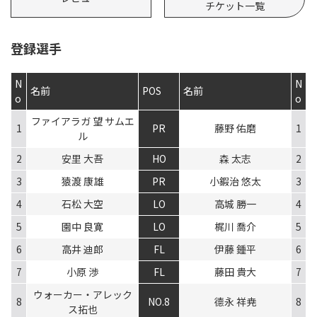
チケット一覧
登録選手
N
N
名前
POS
名前
o
o
ファイアラガ 望 サムエ
1
PR
藤野 佑磨
1
ル
2
安里 大吾
HO
森 太志
2
3
猿渡 康雄
PR
小鍜治 悠太
3
4
石松 大空
LO
高城 勝一
4
5
園中 良寛
LO
梶川 喬介
5
6
高井 迪郎
FL
伊藤 鍾平
6
7
小原 渉
FL
藤田 貴大
7
ウォーカー・アレック
8
NO.8
德永 祥尭
8
ス拓也