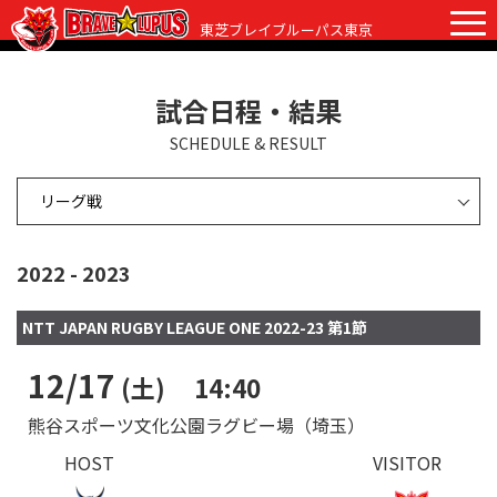
東芝ブレイブルーパス東京
試合日程・結果
チケット
グッズ
ファンクラブ
観戦ガイド
SCHEDULE & RESULT
観戦ガイド
ニュース
初めての観戦
試合日程・結果
2022 - 2023
ラグビーって何？
選手・スタッフ
会場紹介
NTT JAPAN RUGBY LEAGUE ONE 2022-23 第1節
クラブ情報
選手
クラブからのお願い
12/17
(土)
14:40
アカデミー
スタッフ
クラブ情報
熊谷スポーツ文化公園ラグビー場（埼玉）
パートナー
マスコット
株式会社 ブレイブルーパス東京概要
HOST
VISITOR
株式会社 チームの歴史