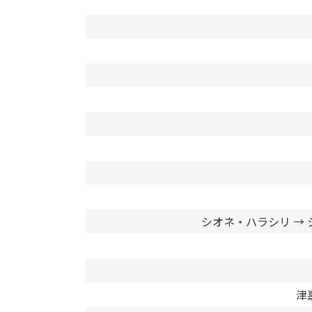
シオネ・ハラシリ →
津