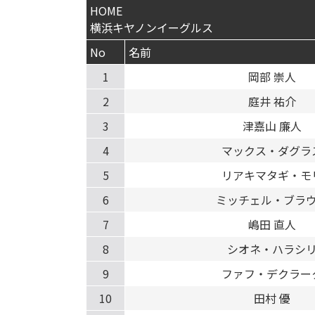
HOME
横浜キヤノンイーグルス
No
名前
1
岡部 崇人
2
庭井 祐介
3
津嘉山 廉人
4
マックス・ダグラ
5
リアキマタギ・モ
6
ミッチェル・ブラ
7
嶋田 直人
8
シオネ・ハラシ
9
ファフ・デクラー
10
田村 優