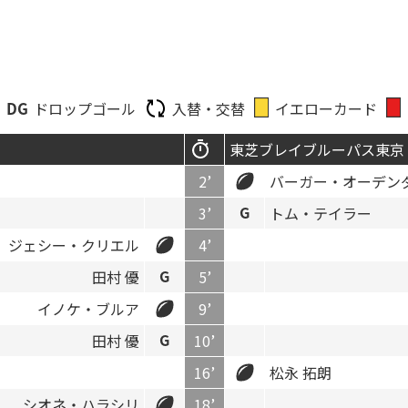
ドロップゴール
入替・交替
イエローカード
東芝ブレイブルーパス東京
2’
バーガー・オーデン
3’
トム・テイラー
ジェシー・クリエル
4’
田村 優
5’
イノケ・ブルア
9’
田村 優
10’
16’
松永 拓朗
シオネ・ハラシリ
18’