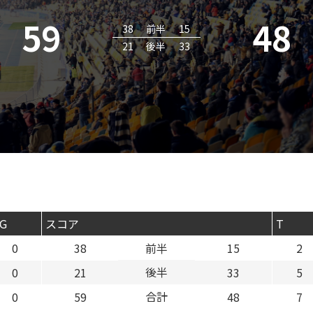
59
48
38
前半
15
21
後半
33
G
スコア
T
0
38
前半
15
2
後半
0
21
33
5
合計
0
59
48
7