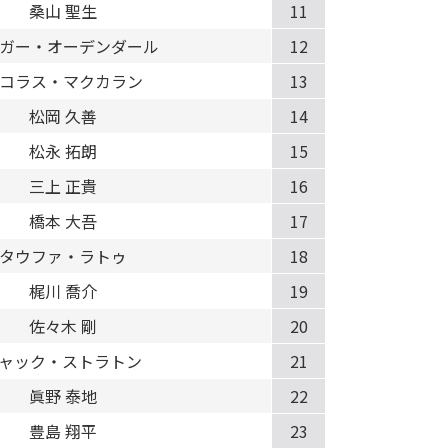
桑山 聖生
11
ガー・オーデンダール
12
コラス・マクカラン
13
松岡 久善
14
松永 拓朗
15
三上 正貴
16
橋本 大吾
17
タウファ・ラトゥ
18
梶川 喬介
19
佐々木 剛
20
ャック・ストラトン
21
眞野 泰地
22
豊島 翔平
23