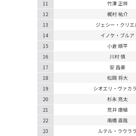
11
竹澤 正祥
12
梶村 祐介
13
ジェシー・クリエ
14
イノケ・ブルア
15
小倉 順平
16
川村 慎
17
安 昌豪
18
松岡 将大
19
シオエリ・ヴァカ
20
杉永 亮太
21
荒井 康植
22
南橋 直哉
23
ルテル・ラウラ