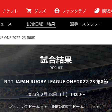
チケット
グッズ
ファンクラブ
観戦
初めての観
ュース
試合日程・結果
選手・スタッフ
ラグビーっ
選手
東芝ブレイブ
会場紹介
UE ONE 2022-23 第8節
スタッフ
チームの歴史
クラブから
マスコット
地域貢献活動
試合結果
RESULT
NTT JAPAN RUGBY LEAGUE ONE 2022-23 第8節
2023年2月18日
(土)
14:00〜
レゾナックドーム大分（旧昭和電工ドーム）（大分）