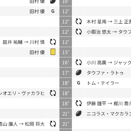
田村 優
10’
田村 優
12’
12’
木村 星南 → 三上 正
12’
小鍜治 悠太 → タ
庭井 祐輔 → 川村 慎
12’
田村 優
15’
16’
小川 高廣 → ジャ
17’
タウファ・ラトゥ
18’
トム・テイラー
 シオエリ・ヴァカラヒ
18’
18’
伊藤 鐘平 → 梶川 喬
21’
ニコラス・マクカラ
嘉山 廉人 → 松岡 将大
21’