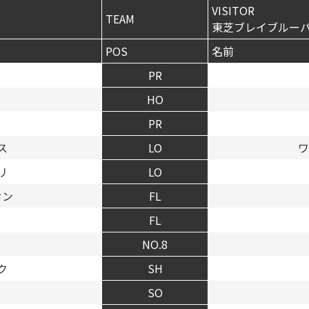
VISITOR
TEAM
東芝ブレイブルー
POS
名前
PR
HO
PR
ス
LO
ワ
リ
LO
ウン
FL
FL
リ
NO.8
ク
SH
SO