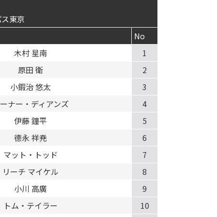
パス東京
No
木村 星南
1
原田 衛
2
小鍜治 悠太
3
ーナー・ディアンズ
4
伊藤 鐘平
5
德永 祥尭
6
マット・トッド
7
リーチ マイケル
8
小川 高廣
9
トム・テイラー
10