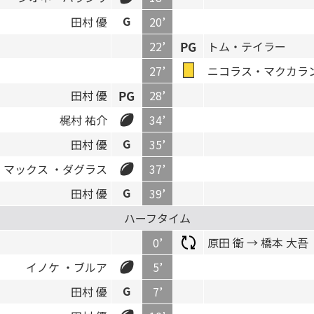
田村 優
20’
22’
トム・テイラー
27’
ニコラス・マクカラ
田村 優
28’
梶村 祐介
34’
田村 優
35’
マックス ・ダグラス
37’
田村 優
39’
ハーフタイム
0’
原田 衛 → 橋本 大吾
イノケ ・ブルア
5’
田村 優
7’