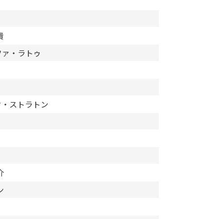
貴
ウファ・ラトゥ
ック・ストラトン
介
ン