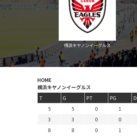
横浜キヤノンイーグルス
HOME
横浜キヤノンイーグルス
T
G
PT
PG
D
5
5
0
1
3
3
0
0
8
8
0
1