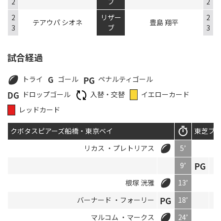
2
ブ
2
2
リザー
2
テアウパ シオネ
豊島 翔平
3
ブ
3
試合経過
トライ
ゴール
ペナルティゴール
ドロップゴール
入替・交替
イエローカード
レッドカード
クボタスピアーズ船橋・東京ベイ
東芝ブ
リカス ・プレトリアス
5’
9’
ト
根塚 洸雅
13’
バーナード ・フォーリー
18’
マルコム ・マークス
24’