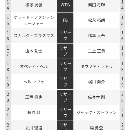
1
1
根塚 洸雅
WTB
濵田 将暉
4
4
1
ゲラード・ファンデン
1
FB
松永 拓朗
5
ヒーファー
5
1
リザー
1
スカルク・エラスマス
橋本 大吾
6
ブ
6
1
リザー
1
山本 剣士
三上 正貴
7
ブ
7
1
リザー
1
オペティ・ヘル
タウファ・ラトゥ
8
ブ
8
1
リザー
1
ヘル ウヴェ
梶川 喬介
9
ブ
9
2
リザー
2
玉置 将也
佐々木 剛
0
ブ
0
2
リザー
2
藤原 忍
ジャック・ストラトン
1
ブ
1
2
リザー
2
立川 理道
森 勇登