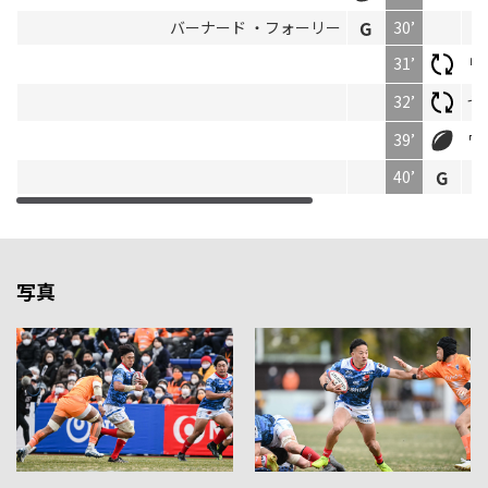
バーナード ・フォーリー
30’
31’
リ
32’
セ
39’
ワ
40’
ト
写真