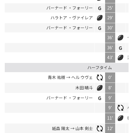
バーナード ・フォーリー
25’
ハラトア ・ヴァイレア
29’
バーナード ・フォーリー
30’
36’
セ
36’
ト
43’
濵
ハーフタイム
青木 祐樹 → ヘル ウヴェ
0’
木田 晴斗
8’
バーナード ・フォーリー
9’
9’
小
11’
徳
紙森 陽太 → 山本 剣士
12’