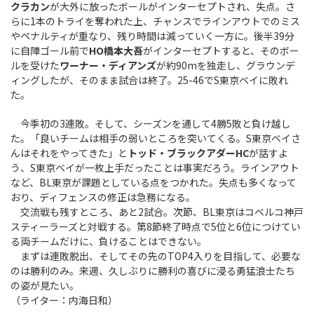
クラカン
が大外に放ったボールがインターセプトされ、失点。さ
らに1本のトライを奪われた上、チャンスでラインアウトでのミス
やペナルティが重なり、残り時間は減っていく一方に。後半39分
に自陣ゴール前で
HO橋本大吾
がインターセプトすると、そのボー
ルを受けた
ワーナー・ディアンズ
が約90mを独走し、グラウンデ
ィングしたが、そのまま試合は終了。25-46でS東京ベイに敗れ
た。
今季初の3連敗。そして、シーズンを通して4勝5敗と負け越し
た。「良いチームは相手の弱いところを突いてくる。S東京ベイさ
んはそれをやってきた」と
トッド・ブラックアダーHC
が話すよ
う、S東京ベイが一枚上手だったことは事実だろう。ラインアウト
など、BL東京が課題としている点をつかれた。失点も多くなって
おり、ディフェンスの修正は急務になる。
交流戦も残すところ、あと2試合。次節、BL東京はコベルコ神戸
スティーラーズと対戦する。第8節終了時点で5位と6位につけてい
る両チームだけに、負けることはできない。
まずは連敗脱出、そしてその先のTOP4入りを目指して、必要な
のは勝利のみ。来週、久しぶりに勝利の喜びに浸る勇猛浪士たち
の姿が見たい。
（ライター：内海日和）