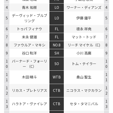
4
青木 祐樹
LO
ワーナー・ディアンズ
4
デーヴィッド・ブルブ
5
LO
伊藤 鐘平
5
リング
6
トゥパ フィナウ
FL
德永 祥尭
6
7
末永 健雄
FL
マット・トッド
7
8
ファウルア・マキシ
NO.8
リーチ マイケル（C)
8
9
谷口 和洋
SH
小川 高廣
9
1
バーナード・フォーリ
1
SO
トム・テイラー
0
ー （C）
0
1
1
木田 晴斗
WTB
桑山 聖生
1
1
1
1
リカス・プレトリアス
CTB
ニコラス・マクカラン
2
2
1
1
ハラトア・ヴァイレア
CTB
セタ・タマニバル
3
3