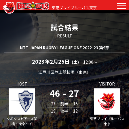
東芝ブレイブルーパス東京
試合結果
チケット
グッズ
ファンクラブ
観戦ガイド
RESULT
NTT JAPAN RUGBY LEAGUE ONE 2022-23 第9節
観戦ガイド
ニュース
初めての観戦
2023年2月25日
(土)
12:00〜
試合日程・結果
ラグビーって何？
江戸川区陸上競技場（東京）
選手・スタッフ
HOST
VISITOR
会場紹介
クラブ情報
選手
46
-
27
クラブからのお願い
アカデミー
スタッフ
クラブ情報
27
前半
15
19
後半
12
パートナー
マスコット
株式会社 ブレイブルーパス東京概要
クボタスピアーズ船
東芝ブレイブルーパス
橋・東京ベイ
東京
株式会社 チームの歴史