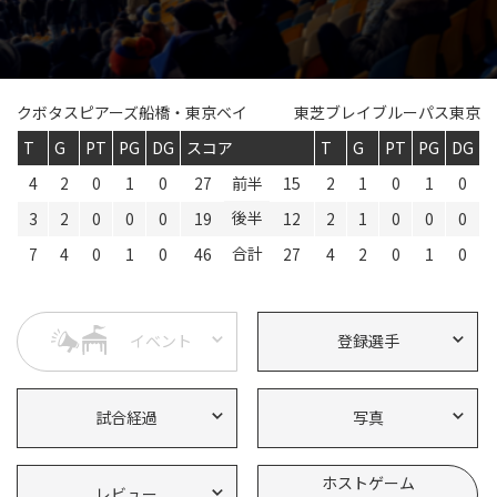
Instagram
X
Facebook
Youtube
地域貢献活動
パートナーシップのご案内
クボタスピアーズ船橋・東京ベイ
東芝ブレイブルーパス東京
T
G
PT
PG
DG
スコア
T
G
PT
PG
DG
4
2
0
1
0
27
前半
15
2
1
0
1
0
後半
3
2
0
0
0
19
12
2
1
0
0
0
合計
7
4
0
1
0
46
27
4
2
0
1
0
イベント
登録選手
試合経過
写真
ホストゲーム
レビュー