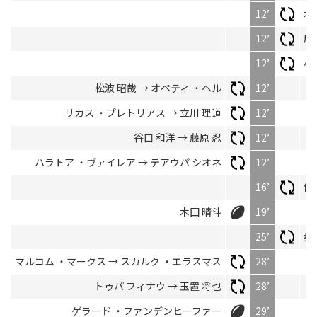
12’
木
12’
原
12’
小
松波 昭哉 → オペティ ・ヘル
12’
リカス ・プレトリアス → 立川 理道
12’
谷口 和洋 → 藤原 忍
12’
ハラトア ・ヴァイレア → テアウパ シオネ
12’
16’
伊
木田 晴斗
19’
25’
桑
マルコム ・マークス → スカルク ・エラスマス
28’
トゥパ フィナウ → 玉置 将也
28’
ゲラード ・ファンデンヒーファー
29’