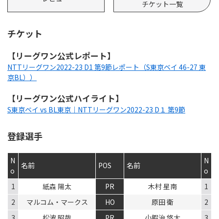
チケット一覧
チケット
【リーグワン公式レポート】
NTTリーグワン2022-23 D1 第9節レポート（S東京ベイ 46-27 東
京BL））
【リーグワン公式ハイライト】
S東京ベイ vs BL東京｜NTTリーグワン2022-23 D１ 第9節
登録選手
N
N
名前
POS
名前
o
o
1
紙森 陽太
PR
木村 星南
1
2
マルコム・マークス
HO
原田 衛
2
3
松波 昭哉
PR
小鍜治 悠太
3