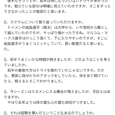
後半もそうですが、前半は特にもったいないトライが多かった
です。戦えている部分は明確に見えていたのですが、そこをずっと
できなかったことが敗因だと思います。
Q．スクラムについて振り返っていただけますか。
トイメンの紙森選手（陽太）は大学から、いや高校から敵とし
て組んでいたのですが、やっぱり強かったですね。マルコム・マ
ークス選手はけっこう高くて、下に入りやすいのですが、そこに
紙森選手がうまくコミットしていて、良い配置だなと思いまし
た。
Q．前半うまくいかな時間が続きましたが、どのようなことを考え
ていましたか。
前半の最後の方はトライを取れていたじゃないですか。だか
ら、愚直に自分たちのアタックをしていたら、体を当て続けてい
たら、戦えるとそこでわかりました。
Q．今シーズンはスタメンに入る機会が増えましたが、手応えはあ
りますか。
やはり去年よりは体の面も心の面も自信がつきました。
Q．それは経験を積んだということもあるのでしょうか。