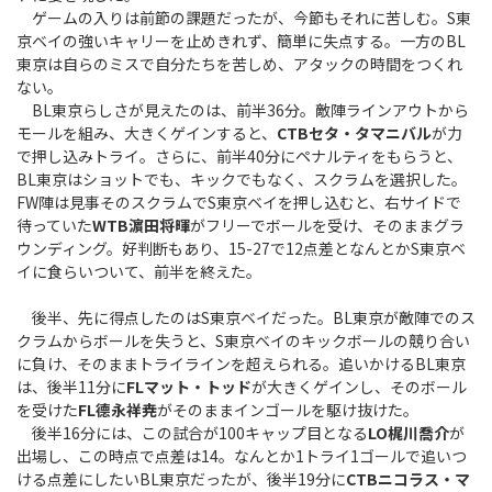
ゲームの入りは前節の課題だったが、今節もそれに苦しむ。S東
京ベイの強いキャリーを止めきれず、簡単に失点する。一方のBL
東京は自らのミスで自分たちを苦しめ、アタックの時間をつくれ
ない。
BL東京らしさが見えたのは、前半36分。敵陣ラインアウトから
モールを組み、大きくゲインすると、
CTBセタ・タマニバル
が力
で押し込みトライ。さらに、前半40分にペナルティをもらうと、
BL東京はショットでも、キックでもなく、スクラムを選択した。
FW陣は見事そのスクラムでS東京ベイを押し込むと、右サイドで
待っていた
WTB濵田将暉
がフリーでボールを受け、そのままグラ
ウンディング。好判断もあり、15-27で12点差となんとかS東京ベ
イに食らいついて、前半を終えた。
後半、先に得点したのはS東京ベイだった。BL東京が敵陣でのス
クラムからボールを失うと、S東京ベイのキックボールの競り合い
に負け、そのままトライラインを超えられる。追いかけるBL東京
は、後半11分に
FLマット・トッド
が大きくゲインし、そのボール
を受けた
FL德永祥尭
がそのままインゴールを駆け抜けた。
後半16分には、この試合が100キャップ目となる
LO梶川喬介
が
出場し、この時点で点差は14。なんとか1トライ1ゴールで追いつ
ける点差にしたいBL東京だったが、後半19分に
CTBニコラス・マ