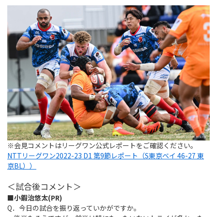
※会見コメントはリーグワン公式レポートをご確認ください。
NTTリーグワン2022-23 D1 第9節レポート（S東京ベイ 46-27 東
京BL））
＜試合後コメント＞
■小鍜治悠太(PR)
Q．今日の試合を振り返っていかがですか。