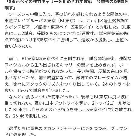
「S東京ベイの強力キャリーを止めきれず敗戦 今季初の3連敗を
喫す」
シーズンも中盤に入り、春の訪れを感じられるような陽気の中、
東芝ブレイブルーパス東京（BL東京）は、江戸川区陸上競技場で
クボタスピアーズ船橋・東京ベイ（S東京ベイ）と対戦した。BL東
京はここ2試合、接戦をものにできずに2連敗中。試合開始前の時
点で2位につけるS東京ベイに勝利して、連敗から脱出し、上位へ
食い込みたい。
前半、BL東京はS東京ベイに圧倒される。試合開始直後、強靭な
フィジカルから生み出されるキャリーの勢いを止めきれず、ボー
ルを保持する時間がつくれなかった。長い時間、反撃の糸口を見
出せなかったが、前半終盤になって、敵陣でのプレータイムが増
え、徐々にアタックのリズムをつくり出していく。2本のトライを
奪い、15-27で試合を折り返した。
なんとか食らいついた前半だったが、後半もBL東京は良い波に
乗り切れない。互いに1本ずつトライを奪い、2トライ2ゴール差と
したBL東京は自らのミスから得点を許し、S東京ベイに突き放され
る。25-46で敗戦した。
選手たちは青色のセカンドジャージーに身をつつみ、グラウン
ドに姿を現した。