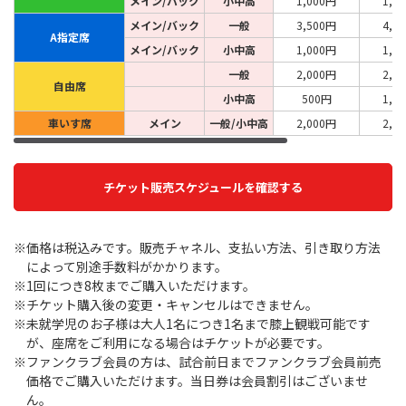
メイン/バック
小中高
1,000円
1,5
メイン/バック
一般
3,500円
4,0
A指定席
メイン/バック
小中高
1,000円
1,5
一般
2,000円
2,5
自由席
小中高
500円
1,0
車いす席
メイン
一般/小中高
2,000円
2,5
チケット販売スケジュールを確認する
※価格は税込みです。販売チャネル、支払い方法、引き取り方法
によって別途手数料がかかります。
※1回につき8枚までご購入いただけます。
※チケット購入後の変更・キャンセルはできません。
※未就学児のお子様は大人1名につき1名まで膝上観戦可能です
が、座席をご利用になる場合はチケットが必要です。
※ファンクラブ会員の方は、試合前日までファンクラブ会員前売
価格でご購入いただけます。当日券は会員割引はございませ
ん。