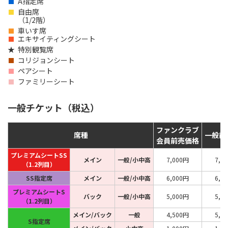
A指定席
自由席
（1/2階）
車いす席
エキサイティングシート
特別観覧席
コリジョンシート
ペアシート
ファミリーシート
一般チケット（税込）
ファンクラブ
席種
一般前
会員前売価格
プレミアムシートSS
メイン
一般/小中高
7,000円
7,5
（1.2列目）
SS指定席
メイン
一般/小中高
6,000円
6,5
プレミアムシートS
バック
一般/小中高
5,000円
5,5
（1.2列目）
メイン/バック
一般
4,500円
5,0
S指定席