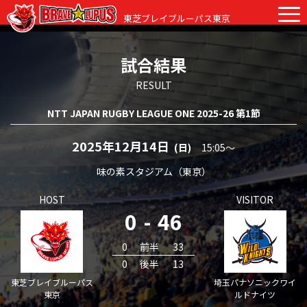
東芝ブレイブルーパス東京
試合結果
チケット
グッズ
ファンクラブ
観戦ガイド
RESULT
NTT JAPAN RUGBY LEAGUE ONE 2025-26 第1節
観戦ガイド
ニュース
初めての観戦
2025年12月14日
(日)
15:05〜
試合日程・結果
ラグビーって何？
味の素スタジアム（東京）
選手・スタッフ
HOST
VISITOR
会場紹介
クラブ情報
選手
0
-
46
クラブからのお願い
アカデミー
スタッフ
クラブ情報
0
前半
33
0
後半
13
パートナー
マスコット
株式会社 ブレイブルーパス東京概要
東芝ブレイブルーパス
埼玉パナソニックワイ
東京
ルドナイツ
株式会社 チームの歴史