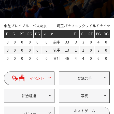
Instagram
X
Facebook
Youtube
地域貢献活動
パートナーシップのご案内
東芝ブレイブルーパス東京
埼玉パナソニックワイルドナイツ
T
G
PT
PG
DG
スコア
T
G
PT
PG
DG
0
0
0
0
0
0
前半
33
3
3
0
4
0
後半
0
0
0
0
0
0
13
1
1
0
2
0
合計
0
0
0
0
0
0
46
4
4
0
6
0
イベント
登録選手
試合経過
写真
ホストゲーム
レビュー