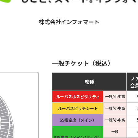
株式会社インフォマート
一般チケット（税込）
フ
席種
会
ルーパスホスピタリティ
一般/小中高
ルーパスピッチシート
一般/小中高
SS指定席（メイン）
一般/小中高
一般
S指定席（メイン/バック）