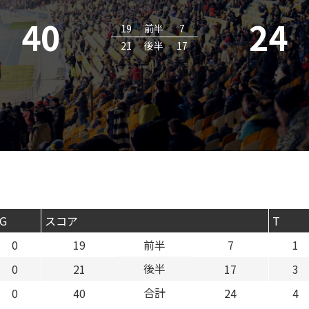
40
24
19
前半
7
21
後半
17
G
スコア
T
0
19
前半
7
1
後半
0
21
17
3
合計
0
40
24
4