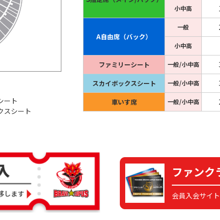
小中高
一般
A自由席（バック）
小中高
ファミリーシート
一般/小中高
スカイボックスシート
一般/小中高
シート
車いす席
一般/小中高
クスシート
ファンク
会員入会サイト