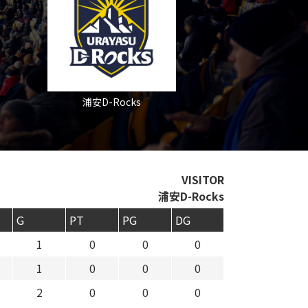
浦安D-Rocks
VISITOR
浦安D-Rocks
G
PT
PG
DG
1
0
0
0
1
0
0
0
2
0
0
0