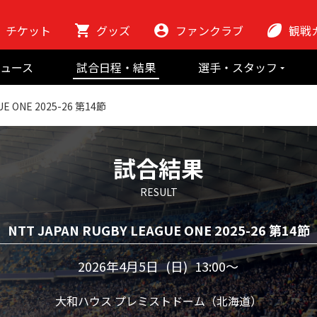
チケット
グッズ
ファンクラブ
観戦
初めての観
ュース
試合日程・結果
選手・スタッフ
ラグビーっ
選手
東芝ブレイブ
会場紹介
UE ONE 2025-26 第14節
スタッフ
チームの歴史
クラブから
マスコット
地域貢献活動
試合結果
RESULT
NTT JAPAN RUGBY LEAGUE ONE 2025-26 第14節
2026年4月5日
(日)
13:00〜
大和ハウス プレミストドーム（北海道）