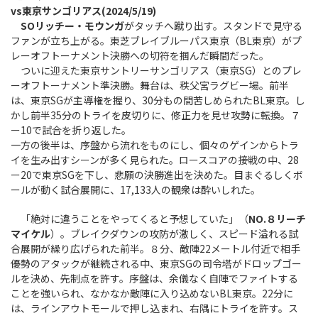
vs東京サンゴリアス(2024/5/19)
SOリッチー・モウンガ
がタッチへ蹴り出す。スタンドで見守る
ファンが立ち上がる。東芝ブレイブルーパス東京（BL東京）がプ
レーオフトーナメント決勝への切符を掴んだ瞬間だった。
ついに迎えた東京サントリーサンゴリアス（東京SG）とのプレ
ーオフトーナメント準決勝。舞台は、秩父宮ラグビー場。前半
は、東京SGが主導権を握り、30分もの間苦しめられたBL東京。し
かし前半35分のトライを皮切りに、修正力を見せ攻勢に転換。７
ー10で試合を折り返した。
一方の後半は、序盤から流れをものにし、個々のゲインからトラ
イを生み出すシーンが多く見られた。ロースコアの接戦の中、28
ー20で東京SGを下し、悲願の決勝進出を決めた。目まぐるしくボ
ールが動く試合展開に、17,133人の観衆は酔いしれた。
「絶対に違うことをやってくると予想していた」（
NO.８リーチ
マイケル
）。ブレイクダウンの攻防が激しく、スピード溢れる試
合展開が繰り広げられた前半。８分、敵陣22メートル付近で相手
優勢のアタックが継続される中、東京SGの司令塔がドロップゴー
ルを決め、先制点を許す。序盤は、余儀なく自陣でファイトする
ことを強いられ、なかなか敵陣に入り込めないBL東京。22分に
は、ラインアウトモールで押し込まれ、右隅にトライを許す。ス