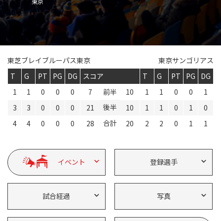
Instagram
X
Facebook
Youtube
東京
地域貢献活動
パートナーシップのご案内
東芝ブレイブルーパス東京
東京サンゴリアス
T
G
PT
PG
DG
スコア
T
G
PT
PG
DG
1
1
0
0
0
7
前半
10
1
1
0
0
1
後半
3
3
0
0
0
21
10
1
1
0
1
0
合計
4
4
0
0
0
28
20
2
2
0
1
1
イベント
登録選手
試合経過
写真