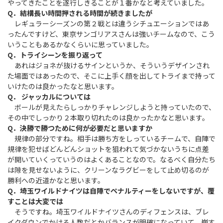
やってきたことを遂行しきることが１番かなと考えていました。
Q．結構長い時間押される時間が続きましたが
レギュラーシーズンの第２戦とは違うシチュエーションではあ
ったんですけど、東京サンゴリアスさんは強いチームなので、こう
いうこともあるかなくらいに思っていました。
Q．トライシーンを振り返って
あれはジョネが抜けるサインというか、そういうデザインされ
た場面ではあったので、そこに上手く顔を出してトライまで持って
いけたのは良かったなと思います。
Q． ジャッカルについては
ボールが見えたらしっかりチャレンジしようと持っていたので、
その中でしっかり２本取り切れたのは良かったかなと思います。
Q．決勝で勝つために何が必要だと思いますか
規律の部分ですね。相手は勝ち方をしっているチームで、自陣で
規律を犯せばどんどんショットを狙われて気づかないうちに点差
が開いていくっていうのはよくあることなので。なるべく自分たち
は隙を見せないように、クリーンなラグビーをして止め切るのが
勝利への近道かなと思います。
Q．埼玉ワイルドナイツは自陣でペナルティーをしないですが、覆
すことは大変では
そうですね。埼玉ワイルドナイツさんのディフェンスは、ブレ
イクダウンでかける人数だとかバランスが明確になっていて、崩す