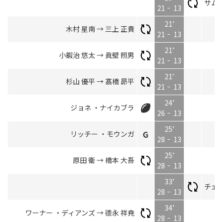
サム 
21
13
21’
木村 星南 → 三上 正貴
21
13
21’
小鍜治 悠太 → 眞壁 照男
21
13
21’
杉山 優平 → 髙橋 昴平
21
13
24’
ジョネ ・ナイカブラ
26
13
25’
リッチー ・モウンガ
28
13
25’
原田 衛 → 橋本 大吾
28
13
33’
チェス
28
13
34’
ワーナー ・ディアンズ → 德永 祥尭
28
13