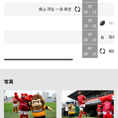
34’
桑山 淳生 → 森 勇登
28
13
34’
ハリ
28
18
34’
高本 
28
20
40’
堀越 
28
20
写真