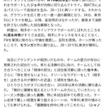
れをサポートした
ジョネ
が内側に切り込んでトライ。両WTBによ
るパスリレーで追加点を生み、28ー13と再リードする。それから
は、グラウンドを広く使った一進一退の展開となり、34分、東京
SGにトライを献上。以降、追加得点はなかったが、最後まで油断
を許さない白熱した試合展開となった。
終盤は、相手ボールラインアウトでボールがこぼれたところを
FL德永祥尭
がすぐさま反応。相手にチャンスを与えることなく、
FWを筆頭に隙のない守備を徹底し、反則を誘発。ホーンが鳴った
ところで、
モウンガ
が外に蹴り出し、28ー20でBL東京が勝利し
た。
当日にアクシデントが相次いだものの、チームの底力が存分に
発揮された試合だった。来たる決勝の日に向け、チームとして向
き合うべきことは「規律の部分」と試合後冷静に語った
佐々木
。
さらに「隙を見せないように、クリーンなラグビーをして（相手
を）止めきるのが勝利への近道」と語気を強める。
ひとりひとりがタフに向き合い、2016年以来の決勝に勝ち進ん
だ。「絶対に優勝を狙えるというチームの力にしていきたい」と
シーズン序盤に語った
眞野
。特に本試合前半でも際立った、チー
ム全体で厳しい局面を乗り越えるシーンは、今季BL東京の強みと
しても挙げられる。「優勝旗を府中に持ってこれたら」（
シャノ