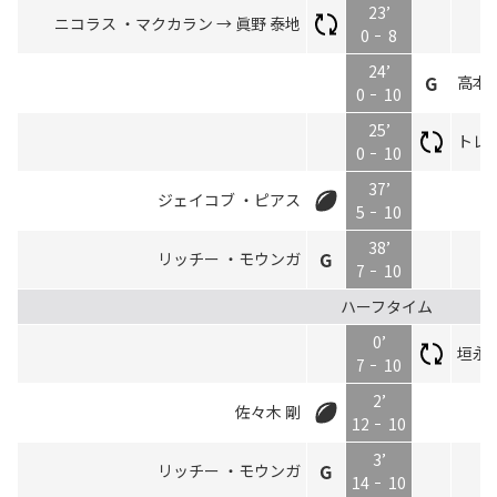
23’
ニコラス ・マクカラン → 眞野 泰地
0
8
24’
高本 
0
10
25’
トレヴ
0
10
37’
ジェイコブ ・ピアス
5
10
38’
リッチー ・モウンガ
7
10
ハーフタイム
0’
垣永 
7
10
2’
佐々木 剛
12
10
3’
リッチー ・モウンガ
14
10