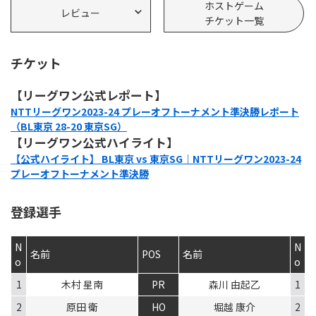
ホストゲーム
レビュー
チケット一覧
チケット
【リーグワン公式レポート】
NTTリーグワン2023-24 プレーオフトーナメント準決勝レポート
（BL東京 28-20 東京SG）
【リーグワン公式ハイライト】
【公式ハイライト】 BL東京 vs 東京SG｜NTTリーグワン2023-24
プレーオフトーナメント準決勝
登録選手
N
N
名前
POS
名前
o
o
1
木村 星南
PR
森川 由起乙
1
2
原田 衛
HO
堀越 康介
2