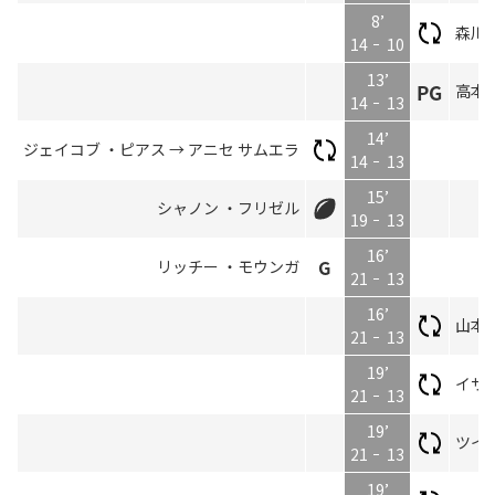
8’
森川 
14
10
13’
高本 
14
13
14’
ジェイコブ ・ピアス → アニセ サムエラ
14
13
15’
シャノン ・フリゼル
19
13
16’
リッチー ・モウンガ
21
13
16’
山本 
21
13
19’
イザヤ
21
13
19’
ツイ 
21
13
19’