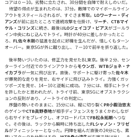
コアは０ー10。劣勢に立たされ、30分間を自陣で耐えしのいだ。
待望の得点が生まれたのは、37分。敵陣でのマイボールライン
アウトをスティールされるが、すぐさま奪取。
LOワーナー・ディ
アンズ
が前に出たところで連続攻撃を仕掛け、
リーチ
、
CTBマイ
ケル・コリンズ
に続き、最後は
LOジェイコブ・ピアス
がゴールラ
イン中央にねじ込んでトライ。時計が40分に差しかかったとこ
ろ、
FL佐々木剛
の猛進を起点に好機を生んだが、惜しくもターン
オーバー。東京SGが外に蹴り出し、７ー10で前半を折り返した。
後半勢いづいたのは、修正力を見せたBL東京。後半２分、セン
ターライン付近でのラインアウトから
モウンガ
、
WTBジョネ・ナ
イカブラ
が一気に飛び出す。直後、サポートに駆け寄った
佐々木
が爆発的な走りを見せ、右サイドに飛び込みトライ。力強くガッ
ツポーズを見せ、14ー10と逆転に成功。７分には、相手にトライ
を許したかと思われたが、トライ寸前、東京SGにオブストラクシ
ョンの反則があり、ノートライの判定に。
序盤の勢いそのままに、15分には、縦に切り裂く
PR小鍜治悠太
のゲインや
CTB眞野泰地
が相手ディフェンスをうまくかわしなが
ら右サイドをブレイクし、オフロードパスで
FB松永拓朗
へつな
ぐ。その後は、ラックから瞬時に持ち出した
FLシャノン・フリゼ
ル
がフィニッシャーとなった。円陣を組んだ直後の24分にも、素
早いアタックを仕掛ける中、
WTB桑山淳生
が右端で抜け出し、そ