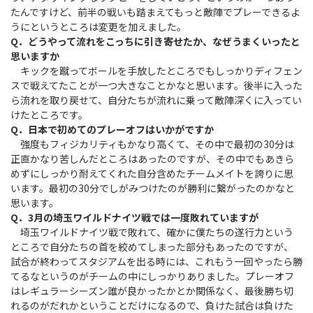
たんですけど、前半の戦いも踏まえてもっと敵陣でプレーできるよ
うにというところは変更を加えました。
Q．どうやって流れをこっちに引き寄せたか、なぜうまくいったと
思いますか
キックを蹴ってボールを手放したところでもしっかりディフェン
スで戦えてたことが一つ大きなことかなと思います。後半に入った
ら流れを取り戻せて、自分たちが流れに乗って敵陣深くに入ってい
けたところです。
Q．日本で初めてのプレーオフはいかがですか
強度もフィジカリティもかなり高くて、その中で最初の30分は
正直かなり苦しんだところはあったのですが、その中でもあきら
めずにしっかり耐えてくれた自分含めたチームメイトを誇りに思
います。最初の30分でしがみつけたのが勝利に繋がったのかなと
思います。
Q．3月の埼玉ワイルドナイツ戦では一度敗れていますが
埼玉ワイルドナイツ戦で敗れて、確かに僕たちの遂行力という
ところで自分たちの首を絞めてしまった部分もあったのですが、
試合が終わってスタジアムを出る時には、これもう一回やったら勝
てるなというのがチームの中にしっかりありました。プレーオフ
はレギュラーシーズン誰が良かったかとか関係なく、最後勝ち切
れるのがだれかということだけになるので、負けた試合は負けた