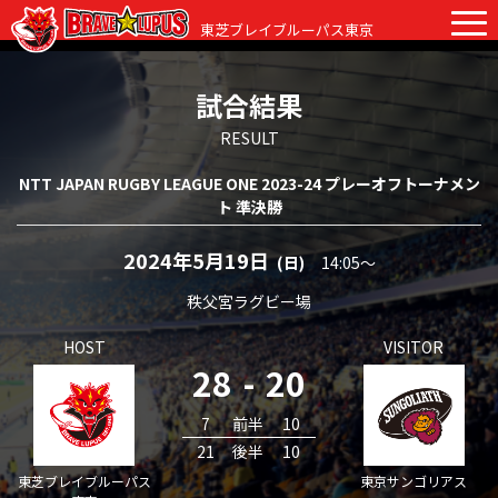
東芝ブレイブルーパス東京
試合結果
チケット
グッズ
ファンクラブ
観戦ガイド
RESULT
NTT JAPAN RUGBY LEAGUE ONE 2023-24 プレーオフトーナメン
観戦ガイド
ニュース
ト 準決勝
初めての観戦
試合日程・結果
2024年5月19日
(日)
14:05〜
ラグビーって何？
選手・スタッフ
秩父宮ラグビー場
会場紹介
クラブ情報
選手
HOST
VISITOR
28
-
20
クラブからのお願い
アカデミー
スタッフ
クラブ情報
7
前半
10
パートナー
マスコット
株式会社 ブレイブルーパス東京概要
21
後半
10
東芝ブレイブルーパス
東京サンゴリアス
株式会社 チームの歴史