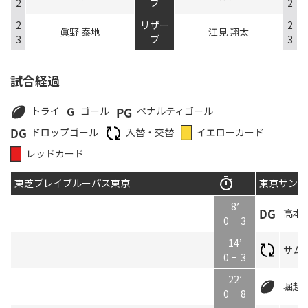
2
ブ
2
2
リザー
2
眞野 泰地
江見 翔太
3
ブ
3
試合経過
トライ
ゴール
ペナルティゴール
ドロップゴール
入替・交替
イエローカード
レッドカード
東芝ブレイブルーパス東京
東京サンゴ
8’
高本 
0
3
14’
サム 
0
3
22’
堀越 
0
8