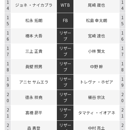
1
1
ジョネ ・ナイカブラ
WTB
尾崎 晟也
4
4
1
1
松永 拓朗
FB
松島 幸太朗
5
5
1
リザー
1
橋本 大吾
宮崎 達也
6
ブ
6
1
リザー
1
三上 正貴
小林 賢太
7
ブ
7
1
リザー
1
眞壁 照男
中野 幹
8
ブ
8
1
リザー
1
アニセ サムエラ
トレヴァ ・ホゼア
9
ブ
9
2
リザー
2
德永 祥尭
桶谷 宗汰
0
ブ
0
2
リザー
2
髙橋 昴平
タマティ ・イオアネ
1
ブ
1
2
リザー
2
森 勇登
中村 亮土