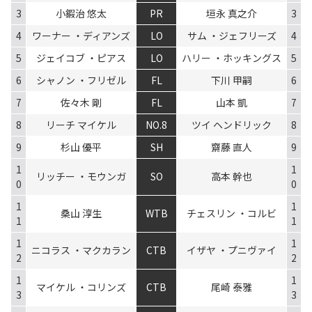
3
小鍜治 悠太
PR
垣永 真之介
3
4
ワーナー ・ディアンズ
LO
サム ・ジェフリーズ
4
5
ジェイコブ ・ピアス
LO
ハリー ・ホッキングス
5
6
シャノン ・フリゼル
FL
下川 甲嗣
6
7
佐々木 剛
FL
山本 凱
7
8
リーチ マイケル
NO.8
ツイ ヘンドリック
8
9
杉山 優平
SH
齋藤 直人
9
1
1
リッチー ・モウンガ
SO
高本 幹也
0
0
1
1
桑山 淳生
WTB
チェスリン ・コルビ
1
1
1
1
ニコラス ・マクカラン
CTB
イザヤ ・プニヴァイ
2
2
1
1
マイケル ・コリンズ
CTB
尾崎 泰雅
3
3