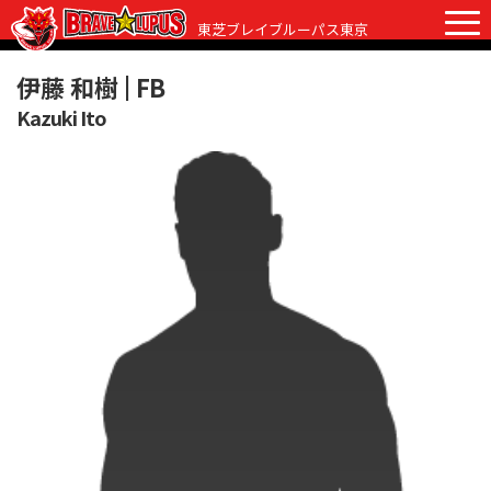
東芝ブレイブルーパス東京
伊藤 和樹 |
FB
Kazuki Ito
チケット
グッズ
ファンクラブ
観戦ガイド
観戦ガイド
ニュース
初めての観戦
試合日程・結果
ラグビーって何？
選手・スタッフ
会場紹介
クラブ情報
選手
クラブからのお願い
アカデミー
スタッフ
クラブ情報
パートナー
マスコット
株式会社 ブレイブルーパス東京概要
株式会社 チームの歴史