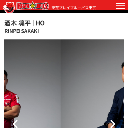
東芝ブレイブルーパス東京
酒木 凜平 |
HO
RINPEI SAKAKI
チケット
グッズ
ファンクラブ
観戦ガイド
観戦ガイド
ニュース
初めての観戦
試合日程・結果
ラグビーって何？
選手・スタッフ
会場紹介
クラブ情報
選手
クラブからのお願い
アカデミー
スタッフ
クラブ情報
パートナー
マスコット
株式会社 ブレイブルーパス東京概要
株式会社 チームの歴史