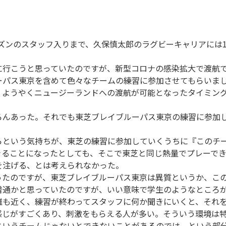
ーズンのスタッフ入りまで、久保慎太郎のラグビーキャリアには
に行こうと思っていたのですが、新型コロナの感染拡大で渡航
ーパス東京を含めて色々なチームの練習に参加させてもらいま
ようやくニュージーランドへの渡航が可能となったタイミング
んあった。それでも東芝ブレイブルーパス東京の練習に参加
らという気持ちが、東芝の練習に参加していくうちに『このチ
きることになったとしても、そこで東芝と同じ熱量でプレーで
注げる、とは考えられなかった。
ったのですが、東芝ブレイブルーパス東京は異質というか、こ
普通かと思っていたのですが、いい意味で学生のようなところ
離も近く、練習が終わってスタッフに何か聞きにいくと、それ
感じがすごくあり、刺激をもらえる人が多い。そういう環境は
というチームじゃないとできないことがあるのでは、という部