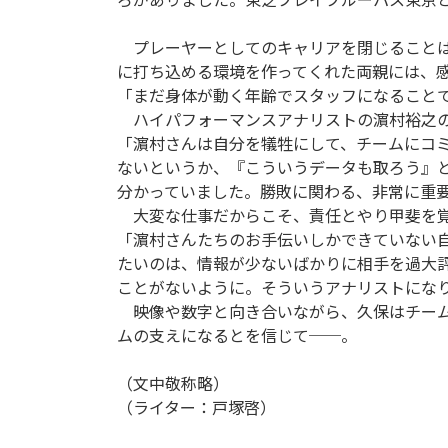
プレーヤーとしてのキャリアを閉じることは
に打ち込める環境を作ってくれた両親には、
「まだ身体が動く年齢でスタッフになること
ハイパフォーマンスアナリストの濵村裕之の
「濵村さんは自分を犠牲にして、チームにコ
ないというか、『こういうデータも取ろう』
分かっていました。勝敗に関わる、非常に重
大変な仕事だからこそ、責任とやり甲斐を覚
「濵村さんたちのお手伝いしかできていない
たいのは、情報が少ないばかりに相手を過大
ことがないように。そういうアナリストにな
映像や数字と向き合いながら、久保はチーム
ムの支えになるとを信じて──。
（文中敬称略）
（ライター：戸塚啓）