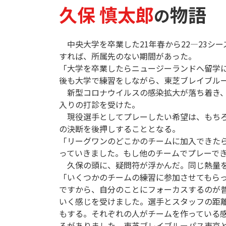
久保 慎太郎
物語
の
中央大学を卒業した21年春から22―23シ
すれば、所属先のない期間があった。
「大学を卒業したらニュージーランドへ留学
後も大学で練習をしながら、東芝ブレイブル
新型コロナウイルスの感染拡大が落ち着き、
入りの打診を受けた。
現役選手としてプレーしたい希望は、もちろ
の決断を後押しすることとなる。
「リーグワンのどこかのチームに加入できた
っていきました。もし他のチームでプレーで
久保の頭に、疑問符が浮かんだ。同じ熱量を
「いくつかのチームの練習に参加させてもら
ですから、自分のことにフォーカスするのが
いく感じを受けました。選手とスタッフの距
もする。それぞれの人がチームを作っている
ろがありました。東芝ブレイブルーパス東京