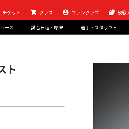
チケット
グッズ
ファンクラブ
観戦
初めての観
ュース
試合日程・結果
選手・スタッフ
ラグビーっ
選手
東芝ブレイブ
会場紹介
スタッフ
チームの歴史
クラブから
マスコット
地域貢献活動
スト