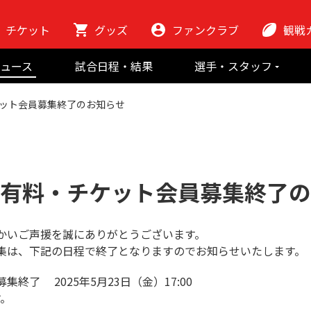
チケット
グッズ
ファンクラブ
観戦
初めての観
ュース
試合日程・結果
選手・スタッフ
ラグビーっ
選手
東芝ブレイブ
会場紹介
チケット会員募集終了のお知らせ
スタッフ
チームの歴史
クラブから
マスコット
地域貢献活動
25 有料・チケット会員募集終了
かいご声援を誠にありがとうございます。
員募集は、下記の日程で終了となりますのでお知らせいたします。
集終了 2025年5月23日（金）17:00
。