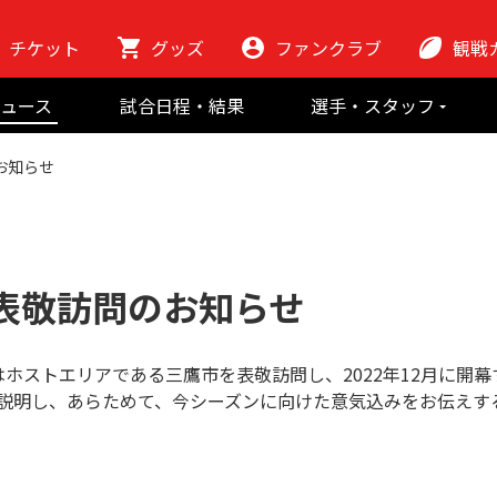
チケット
グッズ
ファンクラブ
観戦
初めての観
ュース
試合日程・結果
選手・スタッフ
ラグビーっ
選手
東芝ブレイブ
会場紹介
お知らせ
スタッフ
チームの歴史
クラブから
マスコット
地域貢献活動
市表敬訪問のお知らせ
エリアである三鷹市を表敬訪問し、2022年12月に開幕する「JAPAN
て説明し、あらためて、今シーズンに向けた意気込みをお伝えす