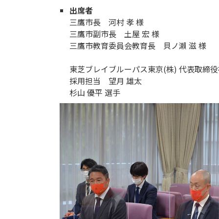
出席者
三鷹市長 河村 孝 様
三鷹市副市長 土屋 宏 様
三鷹市教育委員会教育長 貝ノ瀨 滋 様
東芝ブレイブルーパス東京(株) 代表取締役
採用担当 望月 雄太
杉山 優平 選手