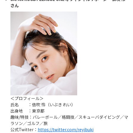
Instagram
X
Facebook
Youtube
さん
地域貢献活動
パートナーシップのご案内
＜プロフィール＞
氏名 ：依吹 怜（いぶき れい）
出身地 ：東京都
趣味/特技：バレーボール／格闘技／スキューバダイビング／マ
ラソン／ゴルフ／旅
公式Twitter：
https://twitter.com/reyibuki