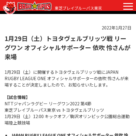
東芝ブレイブルーパス東京
2022年1月27日
チケット
グッズ
ファンクラブ
観戦ガイド
1月29日（土）トヨタヴェルブリッツ戦 リー
グワン オフィシャルサポーター 依吹 怜さんが
観戦ガイド
ニュース
来場
初めての観戦
試合日程・結果
1月29日（土）に開催するトヨタヴェルブリッツ戦にJAPAN
ラグビーって何？
RUGBY LEAGUE ONE オフィシャルサポーターの依吹 怜さんが来
選手・スタッフ
場することが決定しましたので、お知らせいたします。
会場紹介
クラブ情報
選手
【試合情報】
クラブからのお願い
NTTジャパンラグビー リーグワン2022 第4節
アカデミー
スタッフ
クラブ情報
東芝ブレイブルーパス東京 vs トヨタヴェルブリッツ
1月29日（土）12:00 キックオフ／駒沢オリンピック公園総合運動
パートナー
マスコット
株式会社 ブレイブルーパス東京概要
場陸上競技場
株式会社 チームの歴史
JAPAN RUGBY LEAGUE ONE オフィシャルサポーター
依吹 怜