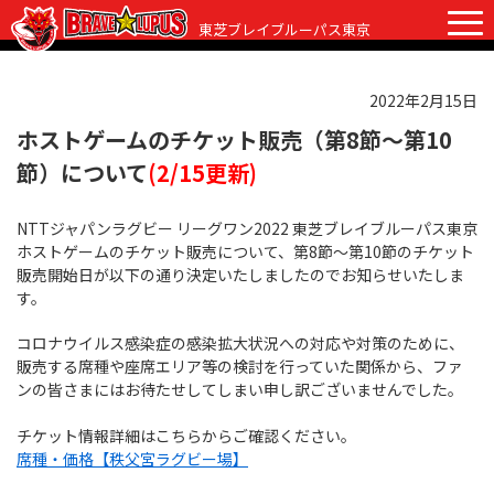
東芝ブレイブルーパス東京
2022年2月15日
チケット
グッズ
ファンクラブ
観戦ガイド
ホストゲームのチケット販売（第8節～第10
節）について
(2/15更新)
観戦ガイド
ニュース
NTTジャパンラグビー リーグワン2022 東芝ブレイブルーパス東京
初めての観戦
試合日程・結果
ホストゲームのチケット販売について、第8節～第10節のチケット
販売開始日が以下の通り決定いたしましたのでお知らせいたしま
ラグビーって何？
選手・スタッフ
す。
会場紹介
クラブ情報
選手
コロナウイルス感染症の感染拡大状況への対応や対策のために、
販売する席種や座席エリア等の検討を行っていた関係から、ファ
クラブからのお願い
アカデミー
スタッフ
クラブ情報
ンの皆さまにはお待たせしてしまい申し訳ございませんでした。
パートナー
マスコット
株式会社 ブレイブルーパス東京概要
チケット情報詳細はこちらからご確認ください。
席種・価格【秩父宮ラグビー場】
株式会社 チームの歴史