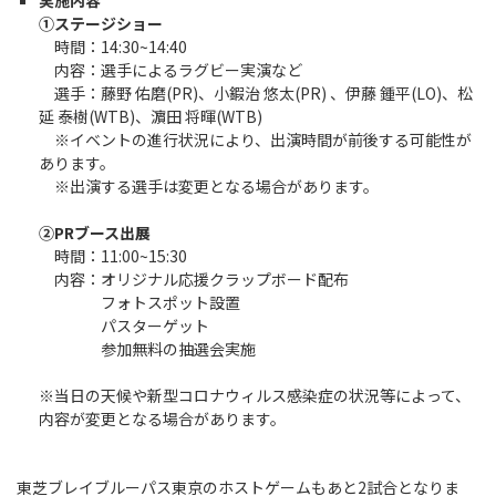
実施内容
Instagram
X
Facebook
Youtube
①ステージショー
地域貢献活動
時間：14:30~14:40
内容：選手によるラグビー実演など
パートナーシップのご案内
選手：藤野 佑磨(PR)、小鍜治 悠太(PR) 、伊藤 鍾平(LO)、松
延 泰樹(WTB)、濵田 将暉(WTB)
※イベントの進行状況により、出演時間が前後する可能性が
あります。
※出演する選手は変更となる場合があります。
②PRブース出展
時間：11:00~15:30
内容：オリジナル応援クラップボード配布
フォトスポット設置
パスターゲット
参加無料の抽選会実施
※当日の天候や新型コロナウィルス感染症の状況等によって、
内容が変更となる場合があります。
東芝ブレイブルーパス東京のホストゲームもあと2試合となりま