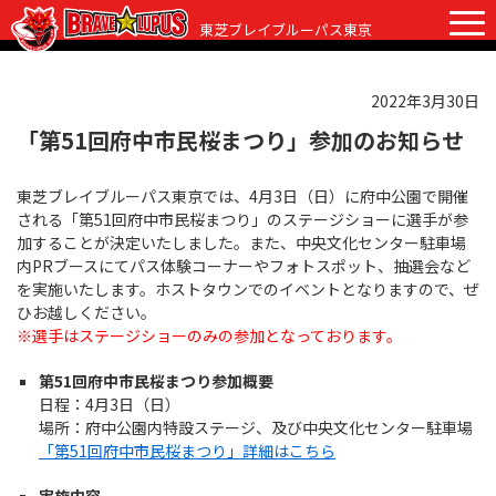
東芝ブレイブルーパス東京
2022年3月30日
チケット
グッズ
ファンクラブ
観戦ガイド
「第51回府中市民桜まつり」参加のお知らせ
観戦ガイド
東芝ブレイブルーパス東京では、4月3日（日）に府中公園で開催
ニュース
される「第51回府中市民桜まつり」のステージショーに選手が参
初めての観戦
加することが決定いたしました。また、中央文化センター駐車場
試合日程・結果
内PRブースにてパス体験コーナーやフォトスポット、抽選会など
ラグビーって何？
を実施いたします。ホストタウンでのイベントとなりますので、ぜ
選手・スタッフ
ひお越しください。
会場紹介
※選手はステージショーのみの参加となっております。
クラブ情報
選手
クラブからのお願い
第51回府中市民桜まつり参加概要
アカデミー
スタッフ
クラブ情報
日程：4月3日（日）
場所：府中公園内特設ステージ、及び中央文化センター駐車場
パートナー
マスコット
株式会社 ブレイブルーパス東京概要
「第51回府中市民桜まつり」詳細はこちら
株式会社 チームの歴史