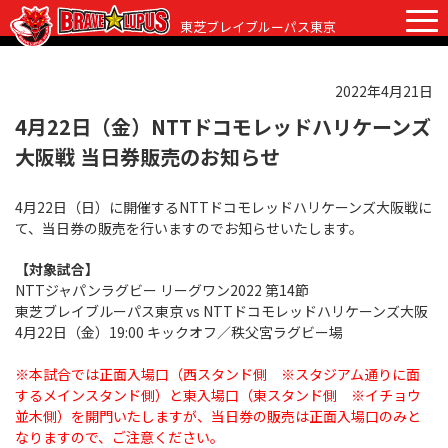
東芝ブレイブルーパス東京
2022年4月21日
チケット
グッズ
ファンクラブ
観戦ガイド
4月22日（金）NTTドコモレッドハリケーンズ
大阪戦 当日券販売のお知らせ
観戦ガイド
ニュース
4月22日（日）に開催するNTTドコモレッドハリケーンズ大阪戦に
初めての観戦
試合日程・結果
て、当日券の販売を行いますのでお知らせいたします。
ラグビーって何？
選手・スタッフ
【対象試合】
NTTジャパンラグビー リーグワン2022 第14節
会場紹介
クラブ情報
選手
東芝ブレイブルーパス東京 vs NTTドコモレッドハリケーンズ大阪
4月22日（金）19:00 キックオフ／秩父宮ラグビー場
クラブからのお願い
アカデミー
スタッフ
クラブ情報
※本試合では正面入場口（西スタンド側 ※スタジアム通りに面
パートナー
マスコット
株式会社 ブレイブルーパス東京概要
するメインスタンド側）と東入場口（東スタンド側 ※イチョウ
並木側）を開門いたしますが、当日券の販売は正面入場口のみと
株式会社 チームの歴史
なりますので、ご注意ください。