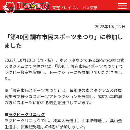
東芝ブレイブルーパス東京
2022年10月12日
チケット
グッズ
ファンクラブ
観戦ガイド
「第40回 調布市民スポーツまつり」に参加し
ました
観戦ガイド
ニュース
2022年10月10日（月・祝）、ホストタウンである調布市の味の素
初めての観戦
試合日程・結果
スタジアムにて開催された「第40回 調布市民スポーツまつり」で
ラグビー教室を実施し、トークショーにも参加せていただきまし
ラグビーって何？
選手・スタッフ
た。
会場紹介
クラブ情報
選手
※「調布市民スポーツまつり」は、毎年味の素スタジアム及び周
辺施設で様々なスポーツアトラクションを展開し、幅広い年齢層
クラブからのお願い
アカデミー
スタッフ
クラブ情報
の方がスポーツに触れる機会を提供しています。
パートナー
マスコット
株式会社 ブレイブルーパス東京概要
■
ラグビークリニック
ラグビークリニックでは、橋本大吾選手、山本浩輝選手、桑山聖
株式会社 チームの歴史
生選手、眞壁照男選手の4名が参加しました。