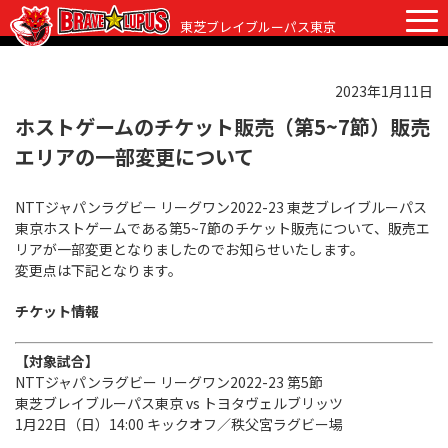
東芝ブレイブルーパス東京
2023年1月11日
チケット
グッズ
ファンクラブ
観戦ガイド
ホストゲームのチケット販売（第5~7節）販売
エリアの一部変更について
観戦ガイド
ニュース
NTTジャパンラグビー リーグワン2022-23 東芝ブレイブルーパス
初めての観戦
試合日程・結果
東京ホストゲームである第5~7節のチケット販売について、販売エ
リアが一部変更となりましたのでお知らせいたします。
ラグビーって何？
選手・スタッフ
変更点は下記となります。
会場紹介
クラブ情報
選手
チケット情報
クラブからのお願い
アカデミー
スタッフ
クラブ情報
【対象試合】
NTTジャパンラグビー リーグワン2022-23 第5節
パートナー
マスコット
株式会社 ブレイブルーパス東京概要
東芝ブレイブルーパス東京 vs トヨタヴェルブリッツ
1月22日（日）14:00 キックオフ／秩父宮ラグビー場
株式会社 チームの歴史