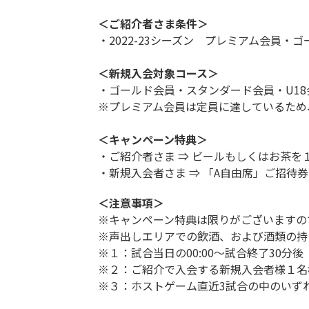
＜ご紹介者さま条件＞
・2022-23シーズン プレミアム会員・
＜新規入会対象コース＞
・ゴールド会員・スタンダード会員・U18
※プレミアム会員は定員に達しているため
＜キャンペーン特典＞
・ご紹介者さま ⇒ ビールもしくはお茶を
・新規入会者さま ⇒ 「A自由席」ご招待
＜注意事項＞
※キャンペーン特典は限りがございますの
※声出しエリアでの飲酒、および酒類の持
※１：試合当日の00:00～試合終了30分後
※２：ご紹介で入会する新規入会者様１名
※３：ホストゲーム直近3試合の中のい