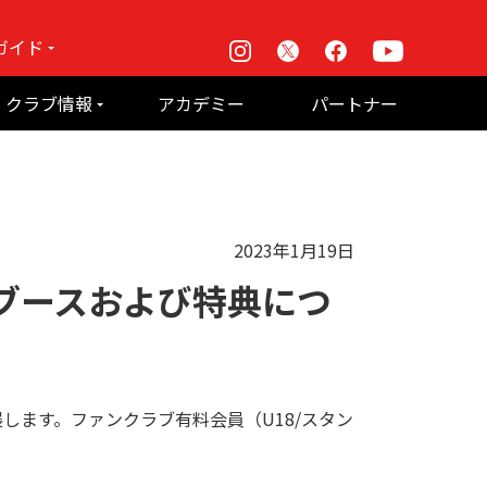
ガイド
Instagram
X
Facebook
Youtube
戦
クラブ情報
アカデミー
パートナー
て何？
ルーパス東京株式会社 概要
のお願い
2023年1月19日
ブースおよび特典につ
します。ファンクラブ有料会員（U18/スタン