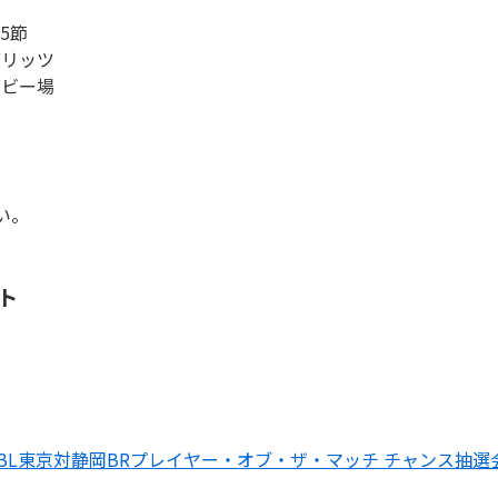
5節
ブリッツ
グビー場
い。
ト
3 BL東京対静岡BRプレイヤー・オブ・ザ・マッチ チャンス抽選