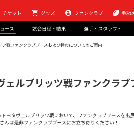
チケット
グッズ
ファンクラブ
観戦
初めての観
ュース
試合日程・結果
選手・スタッフ
ラグビーっ
選手
東芝ブレイブ
会場紹介
リッツ戦ファンクラブブースおよび特典についてのご案内
スタッフ
チームの歴史
クラブから
マスコット
地域貢献活動
タヴェルブリッツ戦ファンクラブ
るトヨタヴェルブリッツ戦において、ファンクラブブースを出展
の皆さんは是非ファンクラブブースにお立ち寄りください！