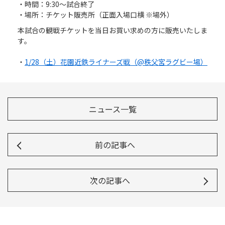
Instagram
X
Facebook
Youtube
・時間：9:30～試合終了
地域貢献活動
・場所：チケット販売所（正面入場口横 ※場外）
本試合の観戦チケットを当日お買い求めの方に販売いたしま
パートナーシップのご案内
す。
・
1/28（土）花園近鉄ライナーズ戦（@秩父宮ラグビー場）
ニュース一覧
前の記事へ
次の記事へ