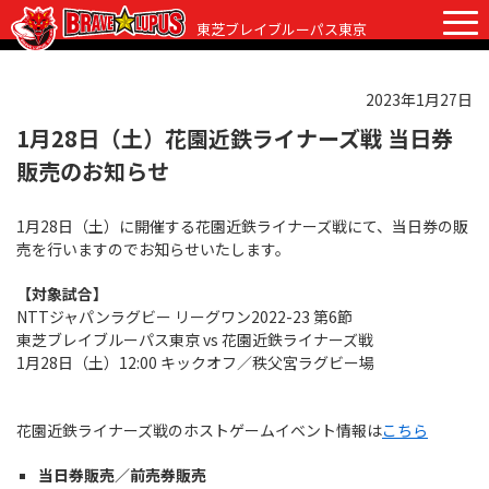
東芝ブレイブルーパス東京
2023年1月27日
チケット
グッズ
ファンクラブ
観戦ガイド
1月28日（土）花園近鉄ライナーズ戦 当日券
販売のお知らせ
観戦ガイド
ニュース
1月28日（土）に開催する花園近鉄ライナーズ戦にて、当日券の販
初めての観戦
試合日程・結果
売を行いますのでお知らせいたします。
ラグビーって何？
選手・スタッフ
【対象試合】
NTTジャパンラグビー リーグワン2022-23 第6節
会場紹介
クラブ情報
選手
東芝ブレイブルーパス東京 vs 花園近鉄ライナーズ戦
1月28日（土）12:00 キックオフ／秩父宮ラグビー場
クラブからのお願い
アカデミー
スタッフ
クラブ情報
パートナー
マスコット
株式会社 ブレイブルーパス東京概要
花園近鉄ライナーズ戦のホストゲームイベント情報は
こちら
株式会社 チームの歴史
当日券販売／前売券販売