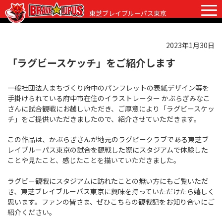
東芝ブレイブルーパス東京
2023年1月30日
チケット
グッズ
ファンクラブ
観戦ガイド
「ラグビースケッチ」をご紹介します
観戦ガイド
一般社団法人まちづくり府中のパンフレットの表紙デザイン等を
ニュース
手掛けられている府中市在住のイラストレーター かぶらぎみなこ
初めての観戦
さんに試合観戦にお越しいただき、ご厚意により「ラグビースケッ
試合日程・結果
チ」をご提供いただきましたので、紹介させていただきます。
ラグビーって何？
選手・スタッフ
この作品は、かぶらぎさんが地元のラグビークラブである東芝ブ
会場紹介
レイブルーパス東京の試合を観戦した際にスタジアムで体験した
クラブ情報
選手
ことや見たこと、感じたことを描いていただきました。
クラブからのお願い
アカデミー
スタッフ
クラブ情報
ラグビー観戦にスタジアムに訪れたことの無い方にもご覧いただ
き、東芝ブレイブルーパス東京に興味を持っていただけたら嬉しく
パートナー
マスコット
株式会社 ブレイブルーパス東京概要
思います。ファンの皆さま、ぜひこちらの観戦記をお知り合いにご
紹介ください。
株式会社 チームの歴史