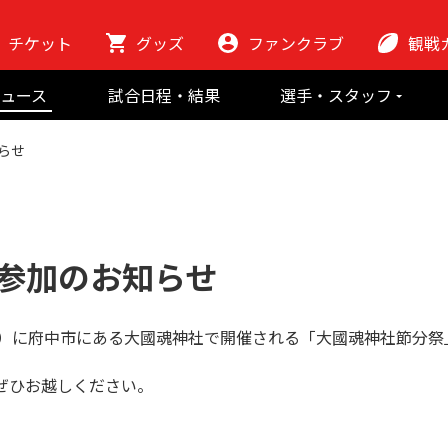
チケット
グッズ
ファンクラブ
観戦
初めての観
ュース
試合日程・結果
選手・スタッフ
ラグビーっ
選手
東芝ブレイブ
会場紹介
らせ
スタッフ
チームの歴史
クラブから
マスコット
地域貢献活動
参加のお知らせ
金）に府中市にある大國魂神社で開催される「大國魂神社節分祭
ぜひお越しください。