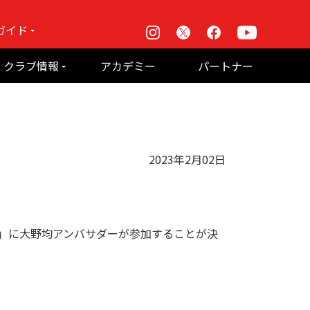
ガイド
Instagram
X
Facebook
Youtube
戦
クラブ情報
アカデミー
パートナー
て何？
ルーパス東京株式会社 概要
のお願い
2023年2月02日
」に大野均アンバサダーが参加することが決