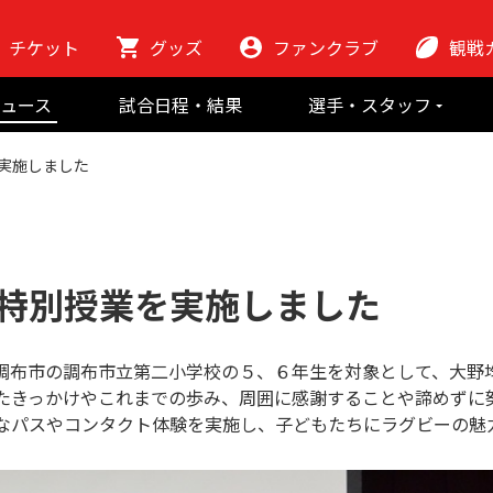
チケット
グッズ
ファンクラブ
観戦
初めての観
ュース
試合日程・結果
選手・スタッフ
ラグビーっ
選手
東芝ブレイブ
会場紹介
実施しました
スタッフ
チームの歴史
クラブから
マスコット
地域貢献活動
特別授業を実施しました
ある調布市の調布市立第二小学校の５、６年生を対象として、大
たきっかけやこれまでの歩み、周囲に感謝することや諦めずに
なパスやコンタクト体験を実施し、子どもたちにラグビーの魅