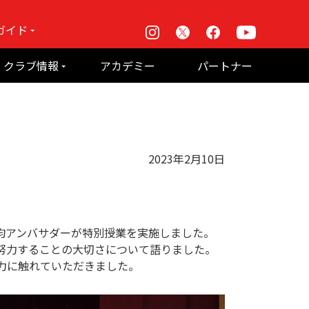
ガイド
Instagram
X
Facebook
Youtube
戦
クラブ情報
アカデミー
パートナー
て何？
ルーパス東京株式会社 概要
のお願い
2023年2月10日
野均アンバサダーが特別授業を実施しました。
努力することの大切さについて語りました。
力に触れていただきました。