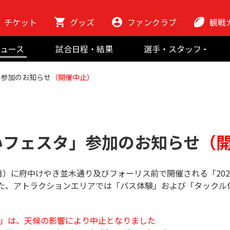
チケット
グッズ
ファンクラブ
観戦
初めての観
ュース
試合日程・結果
選手・スタッフ
ラグビーっ
選手
東芝ブレイブ
会場紹介
」参加のお知らせ
（開催中止）
スタッフ
チームの歴史
クラブから
マスコット
地域貢献活動
あいフェスタ」参加のお知らせ
（
日）に府中けやき並木通り及びフォーリス前で開催される「20
た、アトラクションエリアでは「パス体験」および「タックル
スタ」は、天候の影響により中止となりました