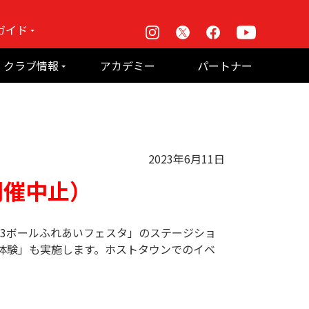
ガイド
Instagram
X
Facebook
Youtube
戦
クラブ情報
アカデミー
パートナー
て何？
ルーパス東京株式会社 概要
のお願い
2023年6月11日
開催中止）
23ボールふれあいフェスタ」のステージショ
体験」も実施します。ホストタウンでのイベ