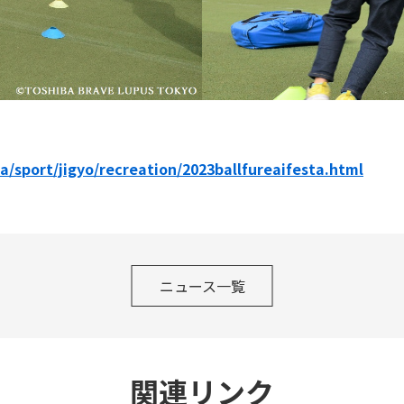
a/sport/jigyo/recreation/2023ballfureaifesta.html
ニュース一覧
関連リンク