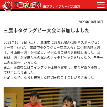
東芝ブレイブルーパス東京
2023年10月18日
チケット
グッズ
ファンクラブ
観戦ガイド
三鷹市タグラグビー大会に参加しました
観戦ガイド
2023年10月7日（土）、三鷹市にあるSUBARU総合スポーツセン
ニュース
ターで行われた「三鷹市タグラグビー交流大会」に小鍜治悠太選
初めての観戦
手、杉山優平選手が参加し、子供たちの試合を観戦しました。当
試合日程・結果
日は、選手が子供たちの試合のタッチジャッジを行ったり、各チー
ラグビーって何？
ムの表彰を行いました。
選手・スタッフ
また、表彰後にはラインアウト体験を実施し、集合写真を撮影し
会場紹介
て終了となりました。
クラブ情報
選手
参加した子供たちと充実した時間を過ごすことができました。
クラブからのお願い
アカデミー
スタッフ
クラブ情報
パートナー
マスコット
株式会社 ブレイブルーパス東京概要
株式会社 チームの歴史