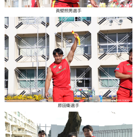
眞壁照男選手
原田衛選手