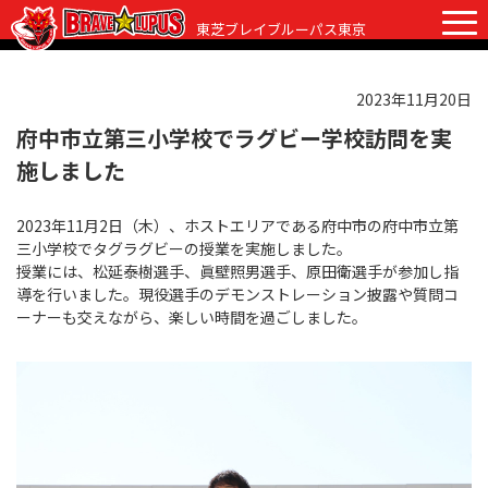
東芝ブレイブルーパス東京
2023年11月20日
チケット
グッズ
ファンクラブ
観戦ガイド
府中市立第三小学校でラグビー学校訪問を実
施しました
観戦ガイド
ニュース
2023年11月2日（木）、ホストエリアである府中市の府中市立第
初めての観戦
試合日程・結果
三小学校でタグラグビーの授業を実施しました。
授業には、松延泰樹選手、眞壁照男選手、原田衛選手が参加し指
ラグビーって何？
選手・スタッフ
導を行いました。現役選手のデモンストレーション披露や質問コ
ーナーも交えながら、楽しい時間を過ごしました。
会場紹介
クラブ情報
選手
クラブからのお願い
アカデミー
スタッフ
クラブ情報
パートナー
マスコット
株式会社 ブレイブルーパス東京概要
株式会社 チームの歴史