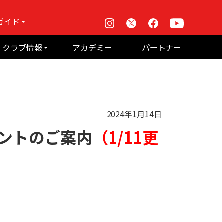
ガイド
Instagram
X
Facebook
Youtube
戦
クラブ情報
アカデミー
パートナー
て何？
ルーパス東京株式会社 概要
のお願い
2024年1月14日
ベントのご案内
（1/11更