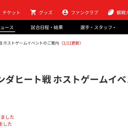
チケット
グッズ
ファンクラブ
観戦
初めての観
ュース
試合日程・結果
選手・スタッフ
ラグビーっ
選手
東芝ブレイブ
会場紹介
戦 ホストゲームイベントのご案内
（1/11更新）
スタッフ
チームの歴史
クラブから
マスコット
地域貢献活動
ホンダヒート戦 ホストゲームイ
しました
ました