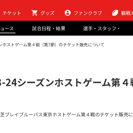
チケット
グッズ
ファンクラブ
観戦
初めての観
ュース
試合日程・結果
選手・スタッフ
ラグビーっ
選手
東芝ブレイブ
会場紹介
ーズンホストゲーム第４戦（第7節）のチケット販売について
スタッフ
チームの歴史
クラブから
マスコット
地域貢献活動
3-24シーズンホストゲーム第
24 東芝ブレイブルーパス東京ホストゲーム第４戦のチケット販