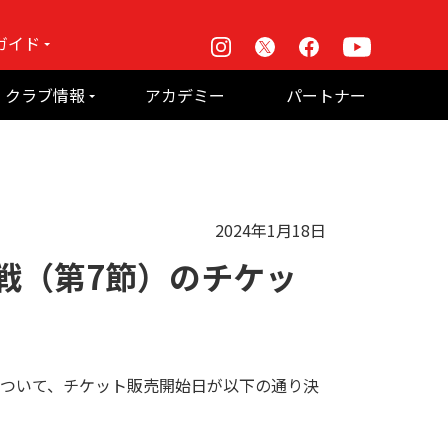
ガイド
Instagram
X
Facebook
Youtube
戦
クラブ情報
アカデミー
パートナー
て何？
ルーパス東京株式会社 概要
のお願い
2024年1月18日
４戦（第7節）のチケッ
売について、チケット販売開始日が以下の通り決