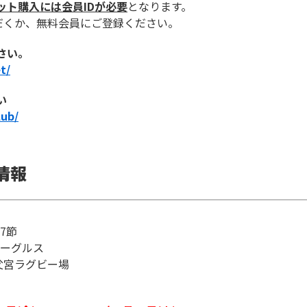
ット購入には会員ID
が必要
となります。
ただくか、無料会員にご登録ください。
さい。
t/
い
lub/
情報
7節
イーグルス
秩父宮ラグビー場