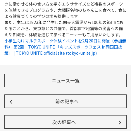
ツに活かせる体の使い方を学ぶエクササイズなど複数のスポーツ
を体験できるプログラムや、大相撲名物のちゃんこを食べて、食に
よる健康づくりの学びの場も提供します。
また、本年は1923年に発生した関東大震災から100年の節目にあ
たることから、東京都との共催で、首都直下地震等の災害への備
えや知識を、体験を通じて学べるコーナーもご用意いたします。
小学生向けマルチスポーツ体験イベントを2月20日に開催（参加無
料） 第2回 TOKYO UNITE 「キッズスポーツフェス in両国国技
館」 | TOKYO UNITE official site (tokyo-unite.jp)
ニュース一覧
前の記事へ
次の記事へ