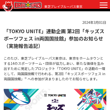
東芝ブレイブルーパス東京
2024年3月01日
チケット
グッズ
ファンクラブ
観戦ガイド
「TOKYO UNITE」連動企画 第2回「キッズス
ポーツフェス in両国国技館」参加のお知らせ
観戦ガイド
ニュース
（実施報告追記）
初めての観戦
試合日程・結果
このたび、東芝ブレイブルーパス東京は、東京をホームタウンと
ラグビーって何？
する14のスポーツチーム・団体が協力しあい、新たな価値を生み
選手・スタッフ
出すために発足したプロジェクト「TOKYO UNITE」の活動の一環
会場紹介
として、両国国技館で行われる、第2回「キッズスポーツフェス in
クラブ情報
選手
※
両国国技館」
への参加が決まりましたのでお知らせします。
クラブからのお願い
アカデミー
スタッフ
クラブ情報
パートナー
マスコット
株式会社 ブレイブルーパス東京概要
株式会社 チームの歴史