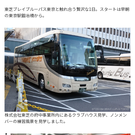
Instagram
X
Facebook
Youtube
地域貢献活動
東芝ブレイブルーパス東京と触れ合う贅沢な1日。スタートは早朝
の東京駅鍛冶橋から。
パートナーシップのご案内
株式会社東芝の府中事業所内にあるクラブハウス見学、ノンメン
バーの練習風景を見学しました。