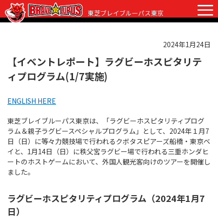
東芝ブレイブルーパス東京
2024年1月24日
チケット
グッズ
ファンクラブ
観戦ガイド
【イベントレポート】ラグビーホスピタリテ
ィプログラム(1/7実施)
観戦ガイド
ニュース
ENGLISH HERE
初めての観戦
試合日程・結果
東芝ブレイブルーパス東京は、「ラグビーホスピタリティプログ
ラグビーって何？
選手・スタッフ
ラム＆親子ラグビースペシャルプログラム」として、2024年１月7
日（日）に等々力競技場で行われるクボタスピアーズ船橋・東京ベ
会場紹介
クラブ情報
選手
イと、1月14日（日）に秩父宮ラグビー場で行われる三重ホンダヒ
ートのホストゲームにおいて、外国人観光客向けのツアーを開催し
クラブからのお願い
アカデミー
スタッフ
クラブ情報
ました。
パートナー
マスコット
株式会社 ブレイブルーパス東京概要
ラグビーホスピタリティプログラム（2024年1月7
日）
株式会社 チームの歴史