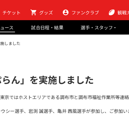
チケット
グッズ
ファンクラブ
観戦
初めての観
ュース
試合日程・結果
選手・スタッフ
ラグビーっ
選手
東芝ブレイブ
会場紹介
実施しました
スタッフ
チームの歴史
クラブから
マスコット
地域貢献活動
ぷらん」を実施しました
パス東京ではホストエリアである調布市と調布市福祉作業所等連絡
ラウシー選手、岩渕 誠選手、亀井 茜風選手が参加し、ご参加