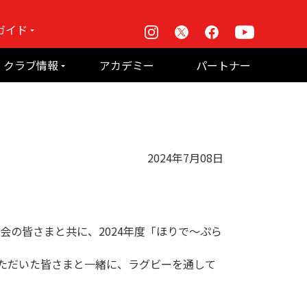
ガイド
Instagram
X
Facebook
Youtube
戦
クラブ情報
アカデミー
パートナー
て何？
ルーパス東京株式会社 概要
のお願い
2024年7月08日
会の皆さまと共に、2024年度「ほりで～ぷら
いただいた皆さまと一緒に、ラグビーを通して