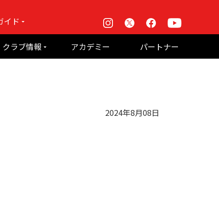
ガイド
Instagram
X
Facebook
Youtube
戦
クラブ情報
アカデミー
パートナー
て何？
ルーパス東京株式会社 概要
のお願い
2024年8月08日