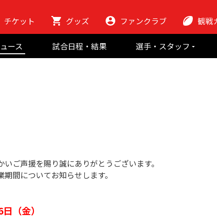
チケット
グッズ
ファンクラブ
観戦
初めての観
ュース
試合日程・結果
選手・スタッフ
ラグビーっ
選手
東芝ブレイブ
会場紹介
スタッフ
チームの歴史
クラブから
マスコット
地域貢献活動
かいご声援を賜り誠にありがとうございます。
業期間についてお知らせします。
16日（金）