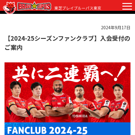
東芝ブレイブルーパス東京
2024年9月17日
チケット
グッズ
ファンクラブ
観戦ガイド
【2024-25シーズンファンクラブ】入会受付の
ご案内
観戦ガイド
ニュース
初めての観戦
試合日程・結果
ラグビーって何？
選手・スタッフ
会場紹介
クラブ情報
選手
クラブからのお願い
アカデミー
スタッフ
クラブ情報
パートナー
マスコット
株式会社 ブレイブルーパス東京概要
株式会社 チームの歴史