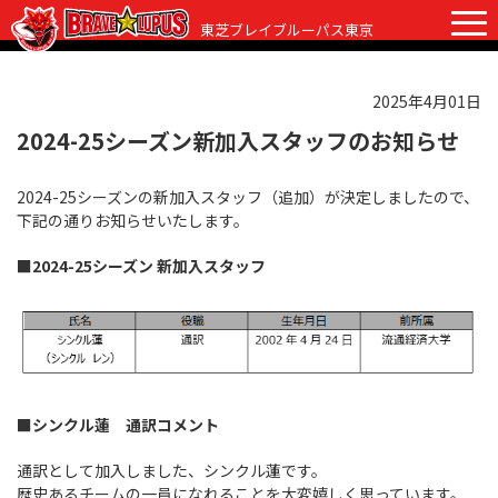
東芝ブレイブルーパス東京
2025年4月01日
チケット
グッズ
ファンクラブ
観戦ガイド
2024-25シーズン新加入スタッフのお知らせ
観戦ガイド
2024-25シーズンの新加入スタッフ（追加）が決定しましたので、
ニュース
下記の通りお知らせいたします。
初めての観戦
試合日程・結果
■2024-25シーズン 新加入スタッフ
ラグビーって何？
選手・スタッフ
会場紹介
クラブ情報
選手
クラブからのお願い
アカデミー
スタッフ
クラブ情報
■シンクル蓮
通訳コメント
パートナー
マスコット
株式会社 ブレイブルーパス東京概要
通訳として加入しました、シンクル蓮です。
株式会社 チームの歴史
歴史あるチームの一員になれることを大変嬉しく思っています。