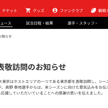
チケット
グッズ
ファンクラブ
観戦
初めての観
ュース
試合日程・結果
選手・スタッフ
ラグビーっ
選手
東芝ブレイブ
会場紹介
お知らせ
スタッフ
チームの歴史
クラブから
マスコット
地域貢献活動
都表敬訪問のお知らせ
ーパス東京はホストエリアの一つである東京都を表敬訪問し、シ
選手、眞野 泰地選手からは、来シーズンに向けた意気込みをお
ら応援していただいていることへの感謝の思いを伝えました。