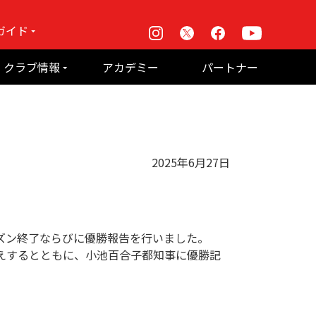
ガイド
Instagram
X
Facebook
Youtube
戦
クラブ情報
アカデミー
パートナー
て何？
ルーパス東京株式会社 概要
のお願い
2025年6月27日
ーズン終了ならびに優勝報告を行いました。
伝えするとともに、小池百合子都知事に優勝記