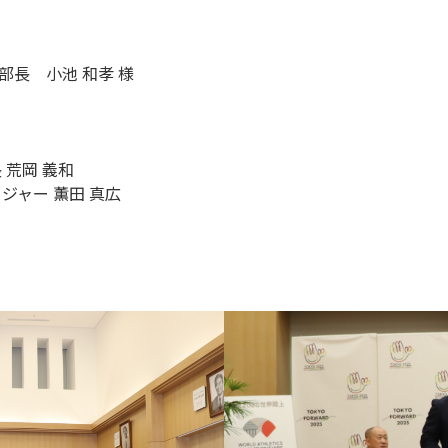
長 小池 和孝 様
 荒岡 義和
ジャー 薫田 真広