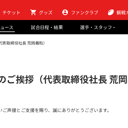
チケット
グッズ
ファンクラブ
観戦
初めての観
ュース
試合日程・結果
選手・スタッフ
ラグビーっ
選手
東芝ブレイブ
会場紹介
（代表取締役社長 荒岡義和）
スタッフ
チームの歴史
クラブから
マスコット
地域貢献活動
終了のご挨拶（代表取締役社長 荒
いご声援とご支援を賜り、誠にありがとうございます。