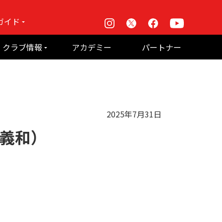
ガイド
Instagram
X
Facebook
Youtube
戦
クラブ情報
アカデミー
パートナー
て何？
ルーパス東京株式会社 概要
のお願い
2025年7月31日
岡義和）