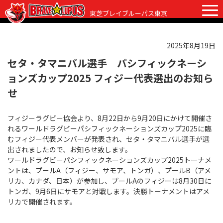
東芝ブレイブルーパス東京
2025年8月19日
チケット
グッズ
ファンクラブ
観戦ガイド
セタ・タマニバル選手 パシフィックネーシ
ョンズカップ2025 フィジー代表選出のお知ら
観戦ガイド
ニュース
せ
初めての観戦
試合日程・結果
フィジーラグビー協会より、8月22日から9月20日にかけて開催さ
ラグビーって何？
れるワールドラグビーパシフィックネーションズカップ2025に臨
選手・スタッフ
むフィジー代表メンバーが発表され、セタ・タマニバル選手が選
会場紹介
出されましたので、お知らせ致します。
クラブ情報
選手
ワールドラグビーパシフィックネーションズカップ2025トーナメ
クラブからのお願い
ントは、プールA（フィジー、サモア、トンガ）、プールB（アメ
アカデミー
スタッフ
クラブ情報
リカ、カナダ、日本）が参加し、プールAのフィジーは8月30日に
トンガ、9月6日にサモアと対戦します。決勝トーナメントはアメ
パートナー
マスコット
株式会社 ブレイブルーパス東京概要
リカで開催されます。
株式会社 チームの歴史