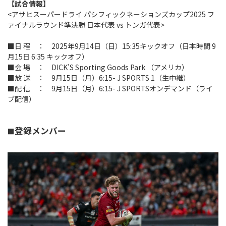
Instagram
X
Facebook
Youtube
【試合情報】
<アサヒスーパードライ パシフィックネーションズカップ2025 フ
地域貢献活動
ァイナルラウンド準決勝 日本代表 vs トンガ代表>
パートナーシップのご案内
■日 程 ： 2025年9月14日（日）15:35キックオフ（日本時間 9
月15日 6:35 キックオフ）
■会 場 ： DICK’S Sporting Goods Park （アメリカ）
■放 送 ： 9月15日（月）6:15- J SPORTS 1（生中継）
■配 信 ： 9月15日（月）6:15- J SPORTSオンデマンド（ライ
ブ配信）
登録メンバー
■