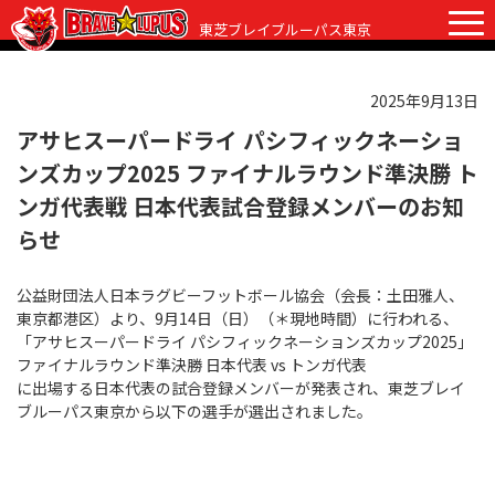
東芝ブレイブルーパス東京
2025年9月13日
チケット
グッズ
ファンクラブ
観戦ガイド
アサヒスーパードライ パシフィックネーショ
ンズカップ2025 ファイナルラウンド準決勝 ト
観戦ガイド
ニュース
ンガ代表戦 日本代表試合登録メンバーのお知
初めての観戦
らせ
試合日程・結果
ラグビーって何？
選手・スタッフ
公益財団法人日本ラグビーフットボール協会（会長：土田雅人、
東京都港区）より、9月14日（日）（＊現地時間）に行われる、
会場紹介
クラブ情報
選手
「アサヒスーパードライ パシフィックネーションズカップ2025」
ファイナルラウンド準決勝 日本代表 vs トンガ代表
クラブからのお願い
アカデミー
スタッフ
クラブ情報
に出場する日本代表の試合登録メンバーが発表され、東芝ブレイ
ブルーパス東京から以下の選手が選出されました。
パートナー
マスコット
株式会社 ブレイブルーパス東京概要
株式会社 チームの歴史