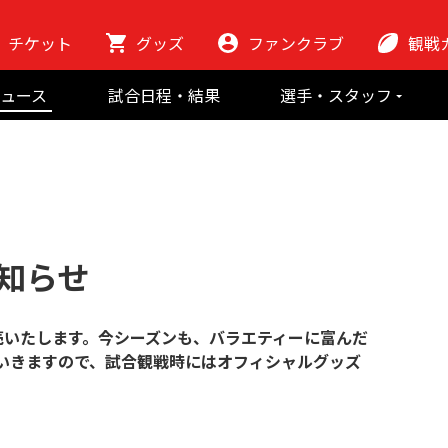
チケット
グッズ
ファンクラブ
観戦
初めての観
ュース
試合日程・結果
選手・スタッフ
ラグビーっ
選手
東芝ブレイブ
会場紹介
スタッフ
チームの歴史
クラブから
マスコット
地域貢献活動
知らせ
販売いたします。今シーズンも、バラエティーに富んだ
いきますので、試合観戦時にはオフィシャルグッズ