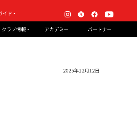
ガイド
Instagram
X
Facebook
Youtube
戦
クラブ情報
アカデミー
パートナー
て何？
ルーパス東京株式会社 概要
のお願い
2025年12月12日