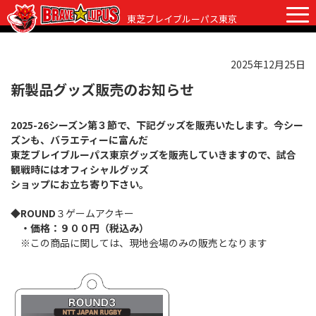
東芝ブレイブルーパス東京
2025年12月25日
チケット
グッズ
ファンクラブ
観戦ガイド
新製品グッズ販売のお知らせ
観戦ガイド
2025-26シーズン第３節で、下記グッズを販売いたします。今シー
ニュース
ズンも、バラエティーに富んだ
初めての観戦
東芝ブレイブルーパス東京グッズを販売していきますので、試合
試合日程・結果
観戦時にはオフィシャルグッズ
ラグビーって何？
ショップにお立ち寄り下さい。
選手・スタッフ
会場紹介
◆ROUND
３ゲームアクキー
クラブ情報
選手
・価格：９００円（税込み）
クラブからのお願い
※この商品に関しては、現地会場のみの販売となります
アカデミー
スタッフ
クラブ情報
パートナー
マスコット
株式会社 ブレイブルーパス東京概要
株式会社 チームの歴史