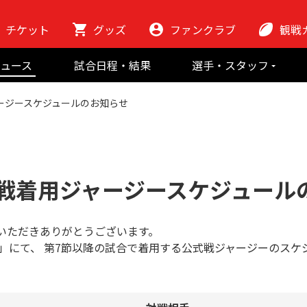
チケット
グッズ
ファンクラブ
観戦
初めての観
ュース
試合日程・結果
選手・スタッフ
ラグビーっ
選手
東芝ブレイブ
会場紹介
ャージースケジュールのお知らせ
スタッフ
チームの歴史
クラブから
マスコット
地域貢献活動
公式戦着用ジャージースケジュール
いただきありがとうございます。
NE 2025-26」にて、 第7節以降の試合で着用する公式戦ジャージ