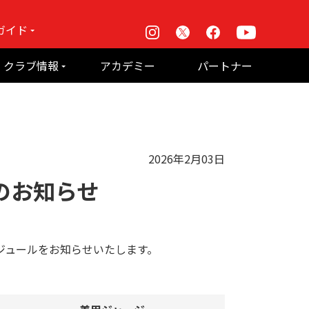
ガイド
Instagram
X
Facebook
Youtube
戦
クラブ情報
アカデミー
パートナー
て何？
ルーパス東京株式会社 概要
のお願い
2026年2月03日
のお知らせ
ーのスケジュールをお知らせいたします。