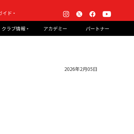
ガイド
Instagram
X
Facebook
Youtube
戦
クラブ情報
アカデミー
パートナー
て何？
ルーパス東京株式会社 概要
のお願い
2026年2月05日