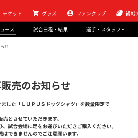
チケット
グッズ
ファンクラブ
観戦
初めての観
ュース
試合日程・結果
選手・スタッフ
ラグビーっ
選手
東芝ブレイブ
会場紹介
知らせ
スタッフ
チームの歴史
クラブから
マスコット
地域貢献活動
再販売のお知らせ
ただきました「ＬＵＰＵＳドッグシャツ」を数量限定で
販売とさせていただきます。
ひ、試合会場に足をお運びいただきご購入ください。
戦はできませんのでご注意願います。