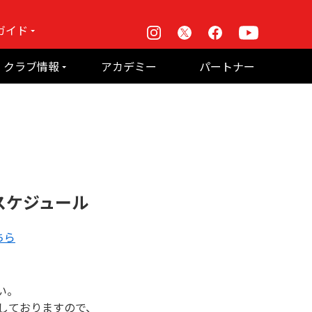
ガイド
Instagram
X
Facebook
Youtube
戦
クラブ情報
アカデミー
パートナー
て何？
ルーパス東京株式会社 概要
のお願い
スケジュール
ちら
い。
しておりますので、