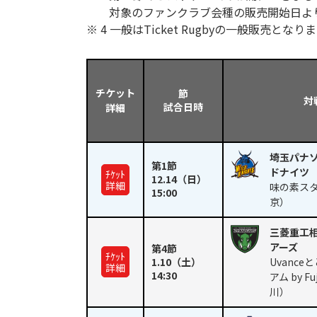
対象のファンクラブ会種の販売開始日よ
※ 4 一般はTicket Rugbyの一般販売となり
チケット
節
対
試合日時
詳細
埼玉パナ
第1節
ドナイツ
ﾁｹｯﾄ
12.14
（日）
詳細
味の素ス
15:00
京）
三菱重工
アーズ
第4節
ﾁｹｯﾄ
1.10
（土）
Uvanc
詳細
14:30
アム by F
川）