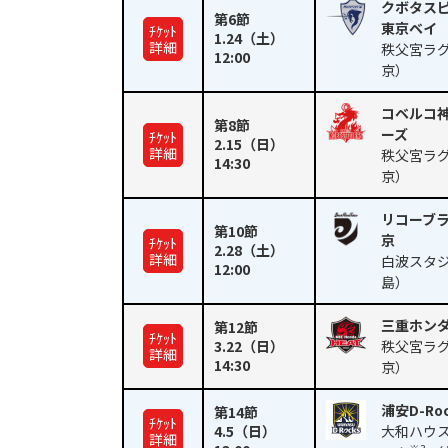
クボタス
第6節
東京ベイ
ﾁｹｯﾄ
1.24
（土）
詳細
秩父宮ラ
12:00
京）
コベルコ
第8節
ーズ
ﾁｹｯﾄ
2.15
（日）
詳細
秩父宮ラ
14:30
京）
リコーブ
第10節
京
ﾁｹｯﾄ
2.28
（土）
詳細
白波スタ
12:00
島）
三重ホン
第12節
ﾁｹｯﾄ
3.22
（日）
秩父宮ラ
詳細
14:30
京）
浦安D-Roc
第14節
ﾁｹｯﾄ
4.5
（日）
大和ハウス
詳細