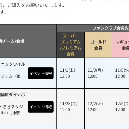
り、ご購入をお願いいたします。
ます。
ファンクラブ会員先
スーパー
戦チーム/会場
プレミアム
ゴールド
レギュ
/プレミアム
会員
会
会員
ソニックワイル
11/1(土)
11/3(月)
11/5(水
イベント情報
タジアム（東
12:00
12:00
12:00
相模原ダイナボ
11/28(金)
12/2(火)
12/5(金
eとどろきスタジ
イベント情報
12:00
12:00
12:00
ujitsu（神奈