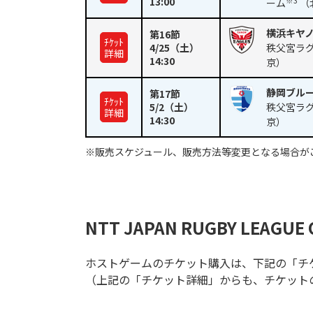
13:00
※3
ーム
（
横浜キヤ
第16節
ﾁｹｯﾄ
4/25
（土）
秩父宮ラ
詳細
14:30
京）
静岡ブル
第17節
ﾁｹｯﾄ
5/2
（土）
秩父宮ラ
詳細
14:30
京）
※販売スケジュール、販売方法等変更となる場合が
NTT JAPAN RUGBY LEAGUE 
ホストゲームのチケット購入は、下記の「チ
（上記の「チケット詳細」からも、チケット