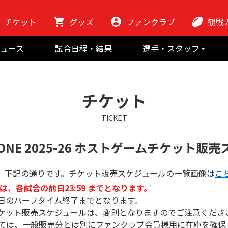
チケット
グッズ
ファンクラブ
観戦
初めての観
ュース
試合日程・結果
選手・スタッフ
ラグビーっ
選手
東芝ブレイブ
会場紹介
スタッフ
チームの歴史
クラブから
チケット
マスコット
地域貢献活動
TICKET
ONE 2025-26
ホストゲームチケット販売
、下記の通りです。チケット販売スケジュールの一覧画像は
こ
は、各試合の前日23:59 までとなります。
当日のハーフタイム終了までとなります。
チケット販売スケジュールは、変則となりますのでご注意くださ
しては、一般販売分とは別にファンクラブ会員様用に在庫を確保