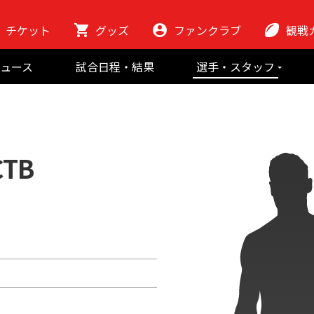
チケット
グッズ
ファンクラブ
観戦
初めての観
ュース
試合日程・結果
選手・スタッフ
ラグビーっ
選手
東芝ブレイブ
会場紹介
スタッフ
チームの歴史
クラブから
マスコット
地域貢献活動
CTB