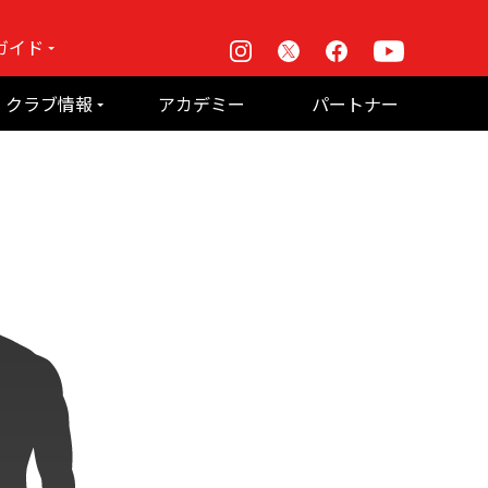
ガイド
Instagram
X
Facebook
Youtube
戦
クラブ情報
アカデミー
パートナー
て何？
ルーパス東京株式会社 概要
のお願い