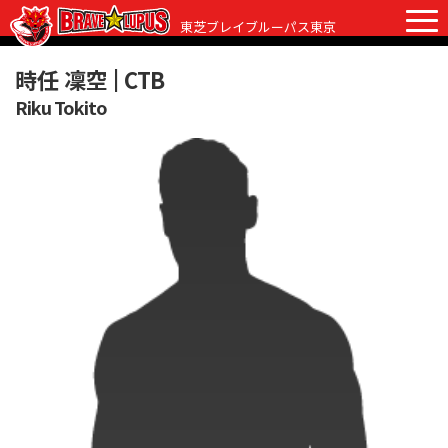
東芝ブレイブルーパス東京
時任 凜空 |
CTB
Riku Tokito
チケット
グッズ
ファンクラブ
観戦ガイド
観戦ガイド
ニュース
初めての観戦
試合日程・結果
ラグビーって何？
選手・スタッフ
会場紹介
クラブ情報
選手
クラブからのお願い
アカデミー
スタッフ
クラブ情報
パートナー
マスコット
株式会社 ブレイブルーパス東京概要
株式会社 チームの歴史