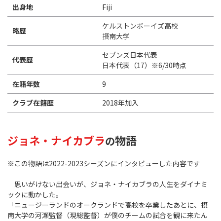
出身地
Fiji
ケルストンボーイズ高校
略歴
摂南大学
セブンズ日本代表
代表歴
日本代表（17）※6/30時点
在籍年数
9
クラブ在籍歴
2018年加入
ジョネ・ナイカブラ
物語
の
※この物語は2022-2023シーズンにインタビューした内容です
思いがけない出会いが、ジョネ・ナイカブラの人生をダイナミ
ックに動かした。
「ニュージーランドのオークランドで高校を卒業したあとに、摂
南大学の河瀬監督（現総監督）が僕のチームの試合を観に来たん