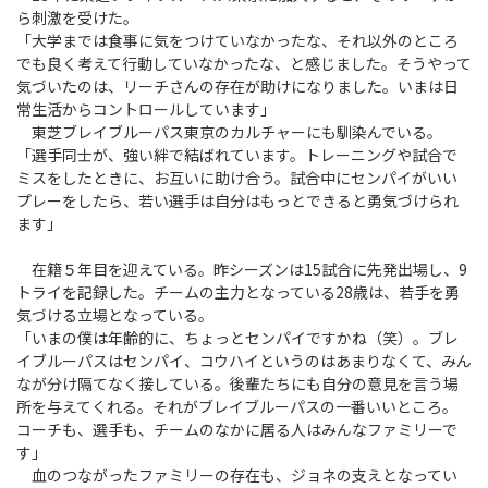
ら刺激を受けた。
「大学までは食事に気をつけていなかったな、それ以外のところ
でも良く考えて行動していなかったな、と感じました。そうやって
気づいたのは、リーチさんの存在が助けになりました。いまは日
常生活からコントロールしています」
東芝ブレイブルーパス東京のカルチャーにも馴染んでいる。
「選手同士が、強い絆で結ばれています。トレーニングや試合で
ミスをしたときに、お互いに助け合う。試合中にセンパイがいい
プレーをしたら、若い選手は自分はもっとできると勇気づけられ
ます」
在籍５年目を迎えている。昨シーズンは15試合に先発出場し、9
トライを記録した。チームの主力となっている28歳は、若手を勇
気づける立場となっている。
「いまの僕は年齢的に、ちょっとセンパイですかね（笑）。ブレ
イブルーパスはセンパイ、コウハイというのはあまりなくて、みん
なが分け隔てなく接している。後輩たちにも自分の意見を言う場
所を与えてくれる。それがブレイブルーパスの一番いいところ。
コーチも、選手も、チームのなかに居る人はみんなファミリーで
す」
血のつながったファミリーの存在も、ジョネの支えとなってい