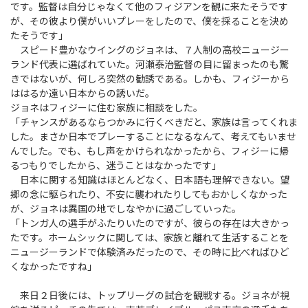
です。監督は自分じゃなくて他のフィジアンを観に来たそうです
が、その彼より僕がいいプレーをしたので、僕を採ることを決め
たそうです」
スピード豊かなウイングのジョネは、７人制の高校ニュージー
ランド代表に選ばれていた。河瀬泰治監督の目に留まったのも驚
きではないが、何しろ突然の勧誘である。しかも、フィジーから
ははるか遠い日本からの誘いだ。
ジョネはフィジーに住む家族に相談をした。
「チャンスがあるならつかみに行くべきだと、家族は言ってくれま
した。まさか日本でプレーすることになるなんて、考えてもいませ
んでした。でも、もし声をかけられなかったから、フィジーに帰
るつもりでしたから、迷うことはなかったです」
日本に関する知識はほとんどなく、日本語も理解できない。望
郷の念に駆られたり、不安に襲われたりしてもおかしくなかった
が、ジョネは異国の地でしなやかに過ごしていった。
「トンガ人の選手がふたりいたのですが、彼らの存在は大きかっ
たです。ホームシックに関しては、家族と離れて生活することを
ニュージーランドで体験済みだったので、その時に比べればひど
くなかったですね」
来日２日後には、トップリーグの試合を観戦する。ジョネが視