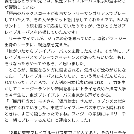
線を送るピッチの先では、東芝ブレイブルーパス東京の選手たち
が躍動していた。
「摂南のバックスコーチが東京サントリーサンゴリアスでプレー
していた人で、その人がチケットを用意してくれたんです。みんな
サントリーの旗を振って応援していたのですが、僕ひとりだけブ
レイブルーパスを応援していたんです」
リーチ マイケルが、ジョネの心を奪っていた。母親がフィジー
出身のリーチに、親近感を覚えた。
「彼がいたからブレイブルーパスを応援したんです。その時に、ブ
レイブルーパスでプレーできるチャンスがあったらいいな、もし
そうなったらやってやるぞ、と思いました」
ところが、度重なるケガに悩まされる。気持ちが沈みがちにな
った。「ブレイブルーパスに入りたい、という思いもだんだん忘
れていった」ところで、７人制の日本代表に選ばれた。走力を生
かしてニュージーランドや韓国を相手にトライを決めた摂南大学
の４年生に、東芝ブレイブルーパス東京から声がかかる。
「（採用担当の）モチさん（望月雄太）さんが、セブンズの試合
を観てくれていました。東芝ブレイブルーパス東京から誘われた
ときは、すごく嬉しかったですね。フィジーの家族には『リーチ
と一緒にプレーするんだ』と連絡をしました」
18年に東芝ブレイブルーパス東京に加入すると、そのリーチか