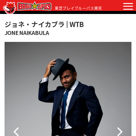
東芝ブレイブルーパス東京
ジョネ・ナイカブラ |
WTB
JONE NAIKABULA
チケット
グッズ
ファンクラブ
観戦ガイド
観戦ガイド
ニュース
初めての観戦
試合日程・結果
ラグビーって何？
選手・スタッフ
会場紹介
クラブ情報
選手
クラブからのお願い
アカデミー
スタッフ
クラブ情報
パートナー
マスコット
株式会社 ブレイブルーパス東京概要
株式会社 チームの歴史