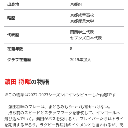
出身地
京都府
京都成章高校
略歴
京都産業大学
関西学生代表
代表歴
セブンズ日本代表
在籍年数
8
クラブ在籍歴
2019年加入
濵田 将暉
物語
の
※この物語は2022-2023シーズンにインタビューした内容です
濵田将暉のプレーは、まどろみもうつつも寄せつけない。
持ち前のスピードとステップワークを駆使して、インゴールへ
飛び込んでいく。濵田がパスを受けると、ブレイバーたちはトライ
を期待するだろう。ラグビー界屈指のイケメンとも言われるが、高