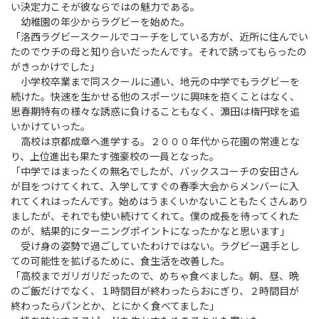
い決定力こそが彼ならではの魅力である。
幼稚園の年少からラグビーを始めた。
「洛西ラグビースクールでコーチをしている方が、近所に住んでい
たのでウチの母と知り合いだったんです。それで誘ってもらったの
がきっかけでした」
小学校卒業まで同スクールに通い、地元の中学でもラグビーを
続けた。快速を生かせる他のスポーツに興味を抱くことはなく、
思春期特有の様々な誘惑に負けることもなく、濵田は楕円球を追
いかけていった。
高校は京都成章へ進学する。２０００年代から花園の常連とな
り、上位進出も果たす強豪校の一員となった。
「中学ではまったくの無名でしたが、バックスコーチの安田さん
が目をつけてくれて、入学してすぐの春季大会からメンバーに入
れてくれはったんです。始めはうまくいかないこともたくさんあり
ましたが、それでも使い続けてくれて。僕の成長を待ってくれた
のが、結果的にターニングポイントになったかなと思います」
受け身の姿勢で過ごしていたわけではない。ラグビー選手とし
ての可能性を拡げるために、食生活を改善した。
「高校までガリガリだったので、めちゃ食べました。朝、昼、晩
のご飯だけでなく、１時間目が終わったらおにぎり、２時間目が
終わったらパンとか、とにかく食べてました」