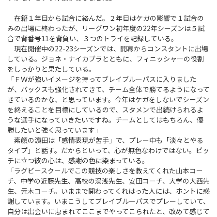
在籍１年目から試合に絡んだ。２年目はケガの影響で１試合の
みの出場に終わったが、リーグワン初年度の22年シーズンは５試
合で背番号11を背負い、３つのトライを記録している。
現在開催中の22-23シーズンでは、開幕からコンスタントに出場
している。ジョネ・ナイカブラとともに、フィニッシャーの役割
をしっかりと果たしている。
「ＦＷが強いイメージを持ってブレイブルーパスに入りました
が、バックスも強化されてきて、チーム全体で勝てるようになって
きているのかな、と思っています。今年はケガをしないでシーズン
を終えることを目標にしているので、スタメンで出続けられるよ
うな選手になっていきたいですね。チームとしてはもちろん、優
勝したいと強く思っています」
素顔の濵田は「感情表現が苦手」で、プレー中も「淡々とやる
タイプ」と話す。だからといって、心が無色なわけではない。ピッ
チに立つ彼の心は、感謝の色に染まっている。
「ラグビースクールでこの競技の楽しさを教えてくれた山本コー
チ、中学の近藤先生、高校の湯浅先生、安田コーチ、大学の大西先
生、元木コーチ。いままで関わってくれはった人には、ホントに感
謝しています。いまこうしてブレイブルーパスでプレーしていて、
自分は出会いに恵まれてここまでやってこられたと、改めて感じて