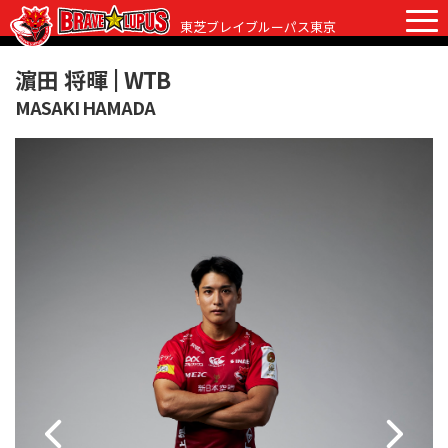
東芝ブレイブルーパス東京
濵田 将暉 |
WTB
MASAKI HAMADA
チケット
グッズ
ファンクラブ
観戦ガイド
観戦ガイド
ニュース
初めての観戦
試合日程・結果
ラグビーって何？
選手・スタッフ
会場紹介
クラブ情報
選手
クラブからのお願い
アカデミー
スタッフ
クラブ情報
パートナー
マスコット
株式会社 ブレイブルーパス東京概要
株式会社 チームの歴史