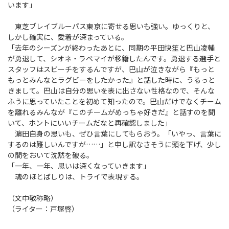
います」
東芝ブレイブルーパス東京に寄せる思いも強い。ゆっくりと、
しかし確実に、愛着が深まっている。
「去年のシーズンが終わったあとに、同期の平田快笙と巴山凌輔
が勇退して、シオネ・ラベマイが移籍したんです。勇退する選手と
スタッフはスピーチをするんですが、巴山が泣きながら『もっと
もっとみんなとラグビーをしたかった』と話した時に、うるっと
きまして。巴山は自分の思いを表に出さない性格なので、そんな
ふうに思っていたことを初めて知ったので。巴山だけでなくチーム
を離れるみんなが『このチームがめっちゃ好きだ』と話すのを聞
いて、ホントにいいチームだなと再確認しました」
濵田自身の思いも、ぜひ言葉にしてもらおう。「いやっ、言葉に
するのは難しいんですが……」と申し訳なさそうに頭を下げ、少し
の間をおいて沈黙を破る。
「一年、一年、思いは深くなっていきます」
魂のほとばしりは、トライで表現する。
（文中敬称略）
（ライター：戸塚啓）