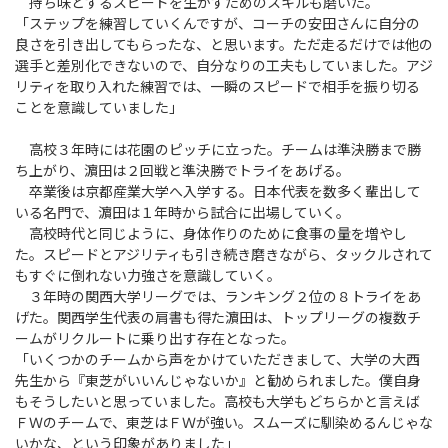
持ち味とするスピードを生かすためのスキルも磨いた。
「ステップを練習していくんですが、コーチの安田さんに自分の
良さを引き出してもらったな、と思います。ただ走るだけでは他の
選手と差別化できないので、自分なりの工夫もしていました。アジ
リティを取り入れた練習では、一瞬のスピードで相手を振り切る
ことを意識していました」
高校３年時には花園のピッチに立った。チームは準決勝まで勝
ち上がり、濵田は２回戦と準決勝でトライをあげる。
卒業後は京都産業大学へ入学する。日本代表を数多く輩出して
いる名門で、濵田は１年時から試合に出場していく。
高校時代と同じように、身体作りのために食事の量を増やし
た。スピードとアジリティも引き続き磨きながら、タックルされて
もすぐに倒れない力強さを意識していく。
３年時の関西大学リーグでは、ランキング２位の８トライをあ
げた。関西学生代表の肩書も得た濵田は、トップリーグの複数チ
ームがリクルートに乗り出す存在となった。
「いくつかのチームから声をかけていただきまして、大学の大西
先生から『東芝がいいんじゃないか』と勧められました。僕自身
もそうしたいと思っていました。高校も大学もどちらかと言えば
ＦＷのチームで、東芝はＦＷが強い。スムーズに馴染めるんじゃな
いかな、という印象がありました」